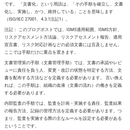
prod
です。 「文書化」という用語は、「その手順を確立し、文書
ISO
EU GDPR
Critical infrastructure
cons
stan
化し、実施し、かつ、維持している」ことを意味します
（ISO/IEC 27001、4.3.1注記1）。
ISO 9001
Manufacturing
注記： このブログポストでは、ISMS適用範囲、ISMS方針、
f
リスクアセスメント方法論、リスクアセスメント報告、適用
C
ISO 14001
Transportation & distribution
宣言書、リスク対応計画などの必須文書には言及しません。
ここでは手順だけに重点を置きます。
C
ISO 45001
Education
文書管理策の手順（文書管理手順）では、文書の承認やレビ
T
ューに責任を負う人、変更・改訂の状態を特定する方法、文
T
書を配布する方法などを定義する必要があります。 言い換え
ISO 13485
Telecommunications
れば、この手順は、組織の血液（文書の流れ）の働きを定義
T
する必要があります。
EU MDR
Banking & finance
T
内部監査の手順では、監査を計画・実施する責任、監査結果
C
の報告方法、記録の管理方法を定義する必要があります。つ
まり、監査を実施する際の主なルールを設定する必要がある
ISO 20000
Government
C
ということです。
B