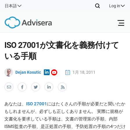
日本語
Log in
Products
ISO 27001が文書化を義務付けて
いる手順
ISO 27001
Free Resources
ISO
Impl
Dejan Kosutic
1月 18, 2011
main
By Type
NIS2
Industries
trai
kno
prod
Where to Start
DORA
Consultants
Contact Us
Con
Info
あなたは、
ISO 27001
にはたくさんの手順が必要だと聞いたか
Impl
Secu
もしれませんが、必ずしも正しくありません。 実際に規格が
main
Other
Man
ISO 42001
IT & SaaS companies
文書化を要求している手順は、文書の管理策の手順、内部
trai
Sys
kno
ISMS監査の手順、是正処置の手順、予防処置の手順の4つだけ
acco