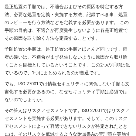
O
是正処置の手順では、不適合およびその原因を特定する方
ISO 22301
Health organizations
C
法、必要な処置を定義・実施する方法、記録すべき事、処置
E
のレビューを行う方法などを定義する必要があります。 この
ISO 17025
Medical device
C
手順の目的は、不適合が再度発生しないように各是正処置で
E
その原因を取り除く方法を定義することです。
C
IATF 16949
Aerospace
予防処置の手順は、是正処置の手順とほとんど同じです。両
&
者の違いは、不適合がまず発生しないように原因から取り除
くことを目標としているということです。この2つの手順は似
AS9100
Automotive
ているので、1つにまとめられるのが普通です。
C
D
でも、ISO 27001では情報セキュリティに関係しない手順も文
Laboratories
書化する必要があるのに、なぜセキュリティ手順は必須では
ないのでしょうか。
その答えはリスクアセスメントです。ISO 27001ではリスクア
セスメントを実施する必要があります。そして、このリスク
アセスメントによって容認できないリスクが特定されたとき
には、そのリスクを低減するような附属書Aの管理策を実施す