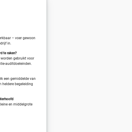
erkbaar – voer gewoon
rijf in.
rd te raken?
 worden gebruikt voor
atie-auditdoeleinden.
lk een gemiddelde van
n heldere begeleiding
hterhoofd
leine en middelgrote