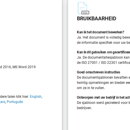
BRUIKBAARHEID
Kan ik het document bewerken?
Ja. Het document is volledig bew
de informatie specifiek voor uw bed
6
Kan ik dit gebruiken om gecertificee
Ja. De documentatiesjabloon kan
de ISO 27001 / ISO 22301 certific
d 2016, MS Word 2019
Goed omschreven instructies
De documentsjablonen bevatten e
twintig opmerkingen en bieden ee
om ze in te vullen.
ere talen klik hier:
English
,
Ontworpen met uw bedrijf in het ac
çais
,
Português
De sjabloon werd gecreëerd voor k
bedrijven.