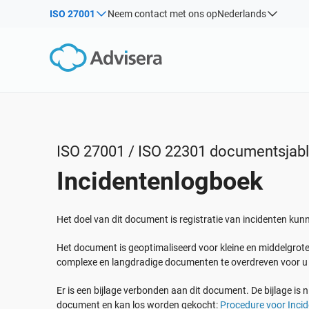
ISO 27001
Neem contact met ons op
Nederlands
Op Soort
Producten per kader:
Oplossingen voor industrieën:
Artikelen
IS
Co
ISO 27001
Consultants
Webinars
Impl
Impl
NIS2
IT & SaaS bedrijven
Inf
Cursussen
DORA
Kritische infrastructuur
White Papers
ISO 42001
Productie
ISO 27001 / ISO 22301 documentsjab
Sjablonen & Tools
EU AVG
Transport & distributie
Incidentenlogboek
Podcast
ISO 9001
Onderwijs
ISO 14001
Telecommunicatie
BEKIJK ALLES
Het doel van dit document is registratie van incidenten ku
ISO 45001
Bankieren & financiën
Het document is geoptimaliseerd voor kleine en middelgrote
ISO 13485
Overheid
complexe en langdradige documenten te overdreven voor u 
EU MDR
Gezondheidszorgorganisaties
Er is een bijlage verbonden aan dit document. De bijlage is ni
ISO 20000
Medische apparatuur
document en kan los worden gekocht:
Procedure voor Inci