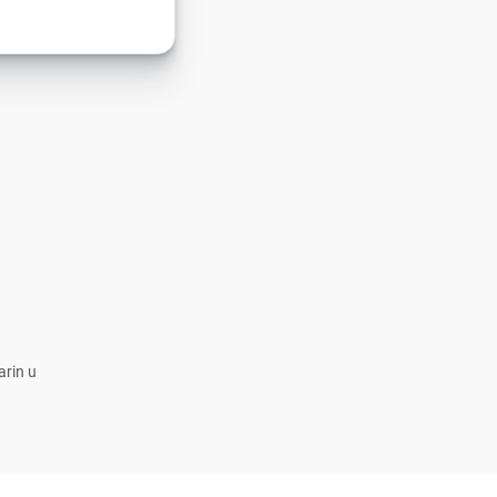
arin u