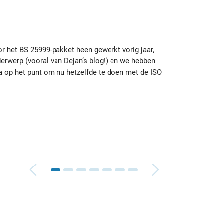
or het BS 25999-pakket heen gewerkt vorig jaar,
erwerp (vooral van Dejan’s blog!) en we hebben
Ik ben
sta op het punt om nu hetzelfde te doen met de ISO
sjabl
waar 
Brian
Nale