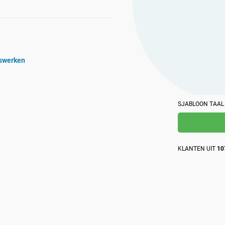
op het gebied van beveiliging samen met het AI-
dat is gebaseerd op eigen kennis over naleving.
platform van Advisera.
iswerken
SJABLOON TAAL
KLANTEN UIT
10