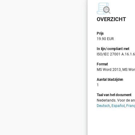
OVERZICHT
Prijs
19.90 EUR
In lijn/ compliant met
ISO/IEC 27001 A.16.1.
Format
MS Word 2013, MS Wor
Aantal bladzijden
1
Taal van het document
Nederlands. Voor de and
Deutsch
,
Español
,
Fran