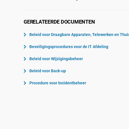
ISO 22301
Lucht- en ruimtevaart
ISO 17025
Automobiel
IATF 16949
Laboratoria
GERELATEERDE DOCUMENTEN
AS9100
Beleid voor Draagbare Apparaten, Telewerken en Thu
Beveiligingsprocedures voor de IT Afdeling
Beleid voor Wijzigingsbeheer
Beleid voor Back-up
Procedure voor Incidentbeheer