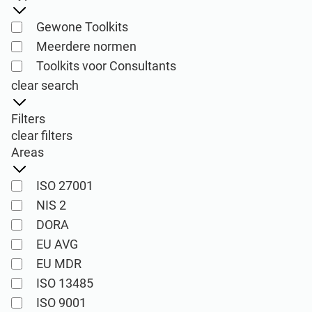
ISO 22301
Gezondheidszorgorganisaties
Gewone Toolkits
Meerdere normen
ISO 17025
Medische apparatuur
Toolkits voor Consultants
clear search
IATF 16949
Lucht- en ruimtevaart
Filters
clear filters
AS9100
Automobiel
Areas
ISO 27001
Laboratoria
NIS 2
DORA
ISO 27001
EU AVG
Implementatie-, onderhoud-, training-, en
EU MDR
kennisproducten voor
ISO 13485
Consultants
Informatiebeveiligingsbeheersystemen
ISO 9001
(ISMS) volgens de ISO 27001 norm.