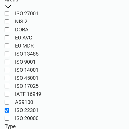
Bekijk de Demo
EU AVG
Kritische infrastructuur
ISO 27001
ISO 9001
Productie
NIS 2
DORA
EU AVG
ISO 14001
Transport & distributie
EU MDR
ISO 13485
ISO 45001
Onderwijs
ISO 9001
ISO 14001
ISO 13485
Telecommunicatie
ISO 45001
ISO 17025
IATF 16949
EU MDR
Bankieren & financiën
AS9100
ISO 22301
ISO 20000
Overheid
ISO 20000
Type