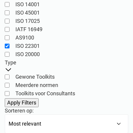
ISO 14001
Implementatie-, onderhoud-, training-, en
kennisproducten voor adviesbureaus.
ISO 45001
ISO 17025
IATF 16949
Conformio ISO 27001
AS9100
Software
ISO 22301
Conformio voor
ISO 20000
Consultants
Automatiseer uw ISMS-implementatie en -
Type
onderhoud met het Risicoregister, Verklaring
van Toepasselijkheid, en wizards voor alle
Behandel meerdere ISO 27001 projecten
Gewone Toolkits
vereiste documenten.
door repetitieve taken gedurende ISMS-
Meerdere normen
implementatie te automatiseren.
Toolkits voor Consultants
Sorteren op:
ISO 27001 Documentatie
Toolkits