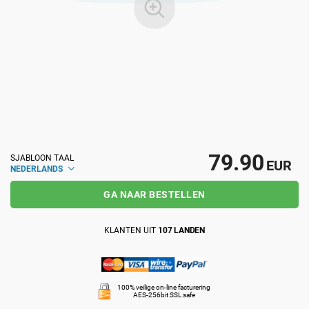
ISO 22301
Gezondheidszorgorganisaties
ISO 17025
Medische apparatuur
IATF 16949
Lucht- en ruimtevaart
AS9100
Automobiel
79.90
SJABLOON TAAL
EUR
NEDERLANDS
GA NAAR BESTELLEN
Laboratoria
KLANTEN UIT
107 LANDEN
100% veilige on-line facturering
AES-256bit SSL safe