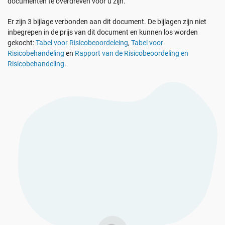
documenten te overdreven voor u zijn.
Bekijk De Demo
EU AVG
Kritische infrastructuur
Er zijn 3 bijlage verbonden aan dit document. De bijlagen zijn niet
inbegrepen in de prijs van dit document en kunnen los worden
ISO 9001
Productie
gekocht:
Tabel voor Risicobeoordeleing
,
Tabel voor
Risicobehandeling
en
Rapport van de Risicobeoordeling en
Risicobehandeling
.
ISO 14001
Transport & distributie
ISO 45001
Onderwijs
ISO 13485
Telecommunicatie
EU MDR
Bankieren & financiën
ISO 20000
Overheid