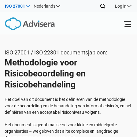
ISO 27001
Nederlands
Log in
Producten
ISO 27001 / ISO 22301 documentsjabloon:
Methodologie voor
ISO 27001
Gratis middelen
Risicobeoordeling en
Risicobehandeling
Op Soort
NIS2
Industrieën
Het doel van dit document is het definiëren van de methodologie
Waar te beginnen
DORA
Consultants
Over Ons
voor de beoordeling en de behandeling van informatierisico’s, en het
definiëren van een acceptabel risiconiveau volgens.
Andere
ISO 42001
IT & SaaS bedrijven
Contact Us
Het document is geoptimaliseerd voor kleine en middelgrote
organisaties – we geloven dat al te complexe en langdradige