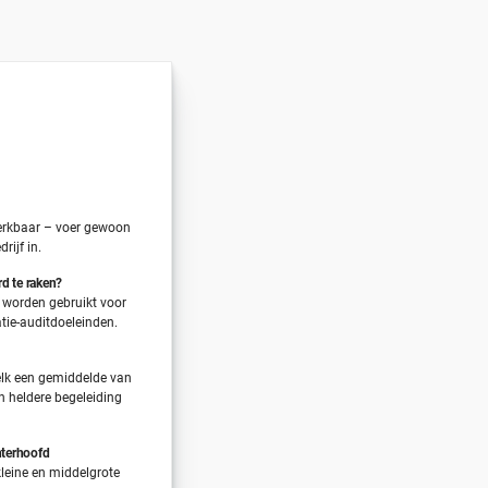
erkbaar – voer gewoon
rijf in.
rd te raken?
 worden gebruikt voor
atie-auditdoeleinden.
lk een gemiddelde van
n heldere begeleiding
hterhoofd
leine en middelgrote