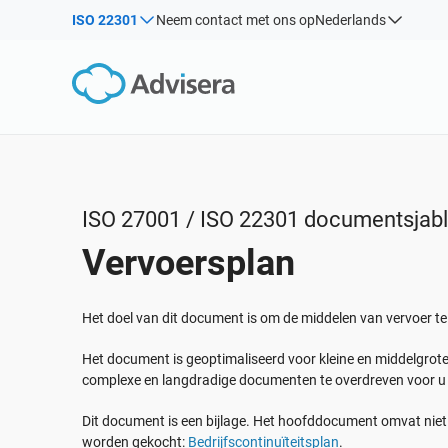
ISO 22301
Neem contact met ons op
Nederlands
Op Soort
Producten per kader:
Oplossingen voor industrieën:
Artikelen
IS
Co
ISO 27001
Consultants
Webinars
Impl
Impl
NIS2
IT & SaaS bedrijven
Inf
Cursussen
DORA
Kritische infrastructuur
White Papers
ISO 42001
Productie
ISO 27001 / ISO 22301 documentsjab
Sjablonen & Tools
EU AVG
Transport & distributie
Vervoersplan
Podcast
ISO 9001
Onderwijs
ISO 14001
Telecommunicatie
BEKIJK ALLES
Het doel van dit document is om de middelen van vervoer te b
ISO 45001
Bankieren & financiën
Het document is geoptimaliseerd voor kleine en middelgrote
ISO 13485
Overheid
complexe en langdradige documenten te overdreven voor u 
EU MDR
Gezondheidszorgorganisaties
Dit document is een bijlage. Het hoofddocument omvat niet 
ISO 20000
Medische apparatuur
worden gekocht:
Bedrijfscontinuïteitsplan
.