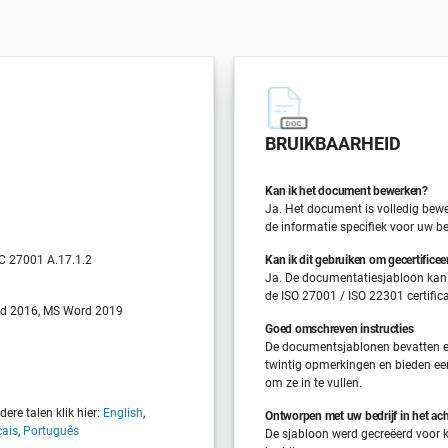
BRUIKBAARHEID
Kan ik het document bewerken?
Ja. Het document is volledig bew
de informatie specifiek voor uw bed
EC 27001 A.17.1.2
Kan ik dit gebruiken om gecertificee
Ja. De documentatiesjabloon kan
de ISO 27001 / ISO 22301 certific
d 2016, MS Word 2019
Goed omschreven instructies
De documentsjablonen bevatten e
twintig opmerkingen en bieden ee
om ze in te vullen.
ere talen klik hier:
English
,
Ontworpen met uw bedrijf in het ac
çais
,
Português
De sjabloon werd gecreëerd voor k