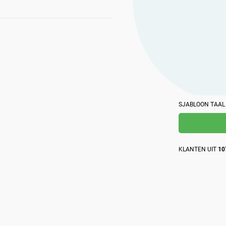
op het gebied van beveiliging samen met het AI-
dat is gebaseerd op eigen kennis over naleving.
platform van Advisera.
SJABLOON TAAL
KLANTEN UIT
10