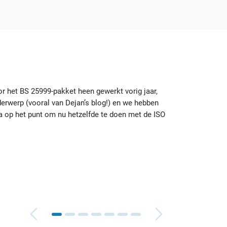
or het BS 25999-pakket heen gewerkt vorig jaar,
erwerp (vooral van Dejan’s blog!) en we hebben
Ik ben
sta op het punt om nu hetzelfde te doen met de ISO
sjabl
waar 
Brian
Nale