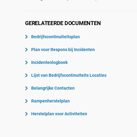
ISO 22301
Lucht- en ruimtevaart
ISO 17025
Automobiel
IATF 16949
Laboratoria
GERELATEERDE DOCUMENTEN
AS9100
Bedrijfscontinuiteitsplan
Plan voor Respons bij Incidenten
Incidentenlogboek
Lijst van Bedrijfscontinuïteits Locaties
Belangrijke Contacten
Rampenherstelplan
Herstelplan voor Activiteiten