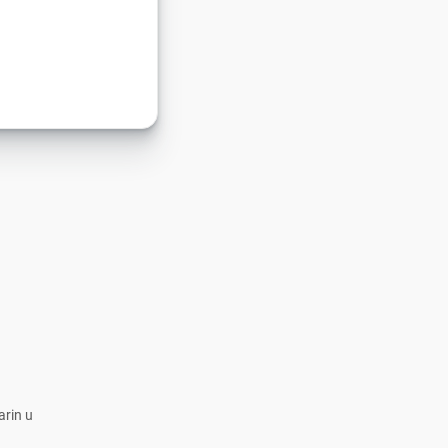
arin u