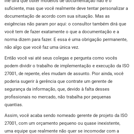
lhe dirá que obter modelos de documentação não é o
i
ISO 22301
Organizações de saúde
suficiente, mas que você realmente deve tentar personalizar a
documentação de acordo com sua situação. Mas as
E
exigências não param por aqui: o consultor também dirá que
c
ISO 17025
Dispositivos médicos
C
você tem de fazer exatamente o que a documentação e a
norma dizem para fazer. E essa é uma obrigação permanente,
E
IATF 16949
Aeroespacial
não algo que você faz uma única vez.
C
Então você vai até seus colegas e pergunta como vocês
podem dividir o trabalho de implementação e execução da ISO
AS9100
Automotiva
e
27001, de repente, eles mudam de assunto. Pior ainda, você
poderia sugerir à gerência que contrate um gerente de
Laboratórios
segurança da informação, que, devido à falta desses
D
profissionais no mercado, não trabalha por pequenas
C
quantias.
Assim, você acaba sendo nomeado gerente de projeto da ISO
27001, com um orçamento pequeno ou quase inexistente,
uma equipe que realmente não quer se incomodar com a