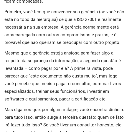
ficam complicadas.
con
norm
Comece
EU GDPR
Infraestrutura crítica
para
Primeiro, você tem que convencer sua gerência (se você não
está no topo da hierarquia) de que a ISO 27001 é realmente
ISO 9001
Manufatura
necessária na sua empresa. A gerência normalmente está
sobrecarregada com outros compromissos e prazos, e é
C
provável que não queiram se preocupar com outro projeto.
ISO 14001
Transporte & distribuição
Mesmo que a gerência esteja ansiosa para fazer algo a
K
K
respeito da segurança da informação, a segunda questão é
ISO 45001
Educação
C
levantada – como pagar por ela? À primeira vista, pode
parecer que “este documento não custa muito”, mas logo
ISO 13485
Telecomunicações
você percebe que precisa pagar o consultor, comprar livros
especializados, treinar seus funcionários, investir em
T
c
softwares e equipamentos, pagar a certificação etc.
EU MDR
Bancária & financeira
s
Mas digamos que, por algum milagre, você encontra dinheiro
c
para tudo isso, então surge a terceira questão: quem de fato
ISO 20000
Governo
irá fazer tudo isso? Se você tiver um consultor honesto, ele
C
C