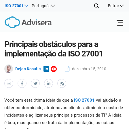
ISO 27001
Português
Entrar
Produtos
Principais obstáculos para a
implementação da ISO 27001
ISO 27001
Recursos gratuitos
ISO
Dejan Kosutic
dezembro 15, 2010
Prod
imp
Por tipo
NIS2
Indústrias
man
trei
conh
Onde começar
DORA
Consultores
Sobre nós
Con
Você tem esta ótima ideia de que a
ISO 27001
vai ajudá-lo a
Sist
Prod
obter conformidade, atrair novos clientes, diminuir o custo de
Gest
imp
Outros
Seg
incidentes e agilizar seus principais processos de TI? A ideia
ISO 42001
Companhias de TI e SaaS
Contate-nos
man
Info
é boa, mas quando se trata da implementação, as coisas
trei
de a