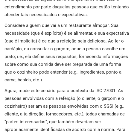
i
entendimento por parte daquelas pessoas que estão tentando
ISO 22301
Organizações de saúde
atender tais necessidades e expectativas.
E
Considere alguém que vai a um restaurante almoçar. Sua
c
ISO 17025
Dispositivos médicos
C
necessidade (que é explícita) é se alimentar, e sua expectativa
(que é implícita) é de que a refeição seja deliciosa. Ao ler o
E
IATF 16949
Aeroespacial
cardápio, ou consultar o garçom, aquela pessoa escolhe um
C
prato; i.e., ela define seus requisitos, fornecendo informações
sobre como sua comida deve ser preparada de uma forma
AS9100
Automotiva
que o cozinheiro pode entender (e.g., ingredientes, ponto a
e
carne, bebida, etc.).
Laboratórios
Agora, mude este cenário para o contexto da ISO 27001. As
D
pessoas envolvidas com a refeição (o cliente, o garçom e o
C
cozinheiro) seriam as pessoas envolvidas com o SGSI (e.g.,
cliente, alta direção, fornecedores, etc.), todas chamadas de
“partes interessadas”, que também deveriam ser
apropriadamente identificadas de acordo com a norma. Para