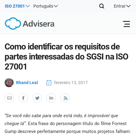
ISO 27001
Português
Entrar
Produtos
Como identificar os requisitos de
partes interessadas do SGSI na ISO
ISO 27001
Recursos gratuitos
ISO
27001
Prod
imp
Por tipo
NIS2
Rhand Leal
fevereiro 13, 2017
Indústrias
man
trei
conh
Onde começar
DORA
Consultores
Sobre nós
Con
Sist
Prod
Gest
“Se você não sabe para onde está indo, é improvável que
imp
Outros
Seg
ISO 42001
Companhias de TI e SaaS
Contate-nos
chegue lá”
. Esta frase do personagem título do filme Forrest
man
Info
Gump descreve perfeitamente porque muitos projetos falham:
trei
de a