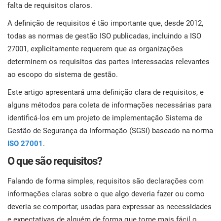
con
falta de requisitos claros.
norm
Comece
EU GDPR
Infraestrutura crítica
para
A definição de requisitos é tão importante que, desde 2012,
todas as normas de gestão ISO publicadas, incluindo a ISO
ISO 9001
Manufatura
27001, explicitamente requerem que as organizações
determinem os requisitos das partes interessadas relevantes
C
ISO 14001
Transporte & distribuição
ao escopo do sistema de gestão.
Este artigo apresentará uma definição clara de requisitos, e
K
K
alguns métodos para coleta de informações necessárias para
ISO 45001
Educação
C
identificá-los em um projeto de implementação Sistema de
Gestão de Segurança da Informação (SGSI) baseado na norma
ISO 13485
Telecomunicações
ISO 27001
.
T
O que são requisitos?
c
EU MDR
Bancária & financeira
s
Falando de forma simples, requisitos são declarações com
c
informações claras sobre o que algo deveria fazer ou como
ISO 20000
Governo
deveria se comportar, usadas para expressar as necessidades
C
e expectativas de alguém de forma que torne mais fácil o
C