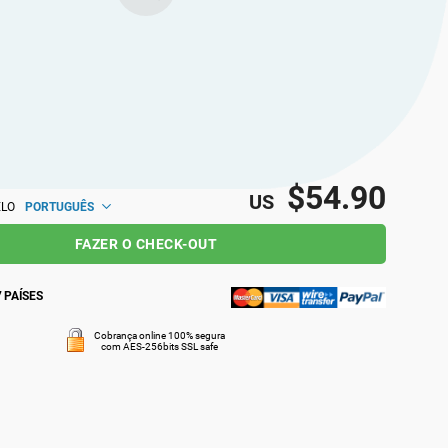
ais com ideias semelhantes local e
e.
$54.90
US
PORTUGUÊS
ELO
FAZER O CHECK-OUT
 PAÍSES
Cobrança online 100% segura
com AES-256bits SSL safe