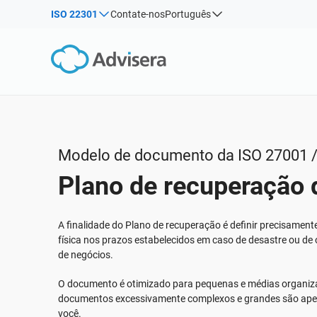
ISO 22301
Contate-nos
Português
Por tipo
Produtos por estrutura:
Soluções para indústrias:
Artigos
IS
Co
ISO 27001
Consultores
Webinars
Pro
Pro
NIS2
Companhias de TI e SaaS
con
Sis
Cursos
DORA
Infraestrutura crítica
ISO
White Papers
ISO 42001
Manufatura
Modelo de documento da ISO 27001 /
Modelos & Ferramentas
EU GDPR
Transporte & distribuição
Plano de recuperação 
Podcast
ISO 9001
Educação
ISO 14001
Telecomunicações
VER TUDO
A finalidade do Plano de recuperação é definir precisamen
ISO 45001
Bancária & financeira
física nos prazos estabelecidos em caso de desastre ou de
de negócios.
ISO 13485
Governo
EU MDR
Organizações de saúde
O documento é otimizado para pequenas e médias organiz
documentos excessivamente complexos e grandes são apen
ISO 20000
Dispositivos médicos
você.