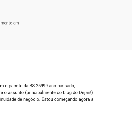
cumento em
om o pacote da BS 25999 ano passado,
Eu use
 o assunto (principalmente do blog do Dejan!)
para a
inuidade de negócio. Estou começando agora a
seções
mais di
Caro