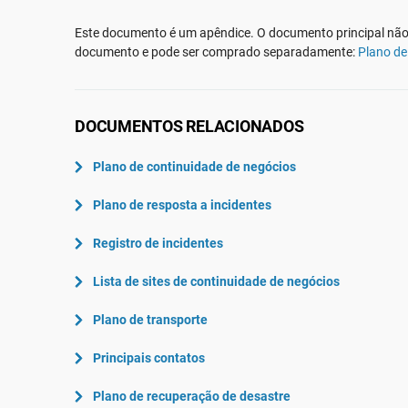
ISO 22301
Aeroespacial
Este documento é um apêndice. O documento principal não 
ISO 17025
Automotiva
documento e pode ser comprado separadamente:
Plano de
IATF 16949
Laboratórios
AS9100
DOCUMENTOS RELACIONADOS
Plano de continuidade de negócios
Plano de resposta a incidentes
Registro de incidentes
Lista de sites de continuidade de negócios
Plano de transporte
Principais contatos
Plano de recuperação de desastre