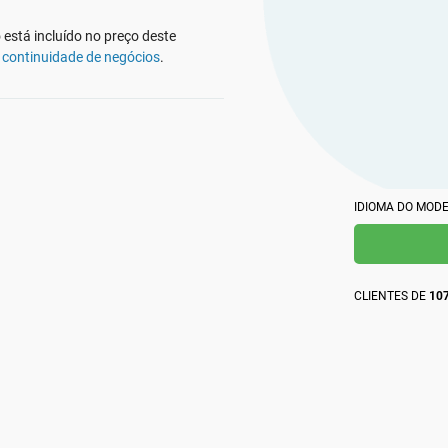
profission
obtenha respostas instantâneas a dúvidas sobre
Crie documentação da ISO 27001, obtenha respostas
globalment
obrigações de conformidade, elabore materiais de
instantâneas para qualquer dúvida relacionada à ISO
está incluído no preço deste
treinamento com mais rapidez e aprimore a redação
27001 e ao SGSI, aprimore sua redação e desenvolva
usando a plataforma da Advisera, impulsionada por
 continuidade de negócios
.
materiais de treinamento em segurança com mais
IA e baseada em conhecimento proprietário sobre
rapidez usando a plataforma da Advisera com
obrigações de conformidade.
tecnologia de IA.
IDIOMA DO MOD
CLIENTES DE
107