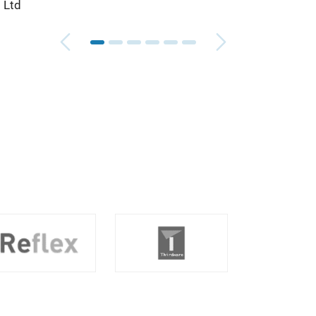
l Ltd
Mont