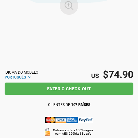
ISO 22301
Organizações de saúde
ISO 17025
Dispositivos médicos
IATF 16949
Aeroespacial
AS9100
Automotiva
$74.90
IDIOMA DO MODELO
US
PORTUGUÊS
Laboratórios
FAZER O CHECK-OUT
CLIENTES DE
107 PAÍSES
Cobrança online 100% segura
com AES-256bits SSL safe