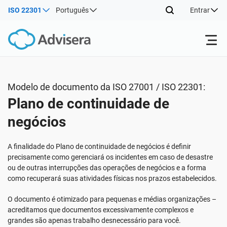
ISO 22301
Português
Entrar
Produtos
Modelo de documento da ISO 27001 / ISO 22301:
Plano de continuidade de
ISO 27001
Recursos gratuitos
negócios
Por tipo
NIS2
Indústrias
A finalidade do Plano de continuidade de negócios é definir
precisamente como gerenciará os incidentes em caso de desastre
ou de outras interrupções das operações de negócios e a forma
Onde começar
DORA
Consultores
Sobre nós
como recuperará suas atividades físicas nos prazos estabelecidos.
O documento é otimizado para pequenas e médias organizações –
Outros
ISO 42001
Companhias de TI e SaaS
Contate-nos
acreditamos que documentos excessivamente complexos e
grandes são apenas trabalho desnecessário para você.