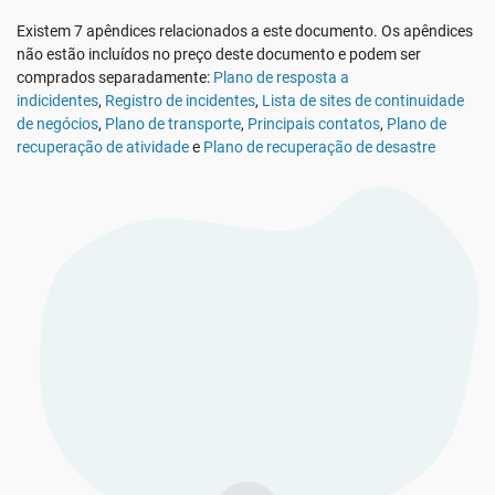
Veja O Demo
EU GDPR
Infraestrutura crítica
Existem 7 apêndices relacionados a este documento. Os apêndices
não estão incluídos no preço deste documento e podem ser
comprados separadamente:
Plano de resposta a
ISO 9001
Manufatura
indicidentes
,
Registro de incidentes
,
Lista de sites de continuidade
de negócios
,
Plano de transporte
,
Principais contatos
,
Plano de
recuperação de atividade
e
Plano de recuperação de desastre
ISO 14001
Transporte & distribuição
ISO 45001
Educação
ISO 13485
Telecomunicações
EU MDR
Bancária & financeira
ISO 20000
Governo