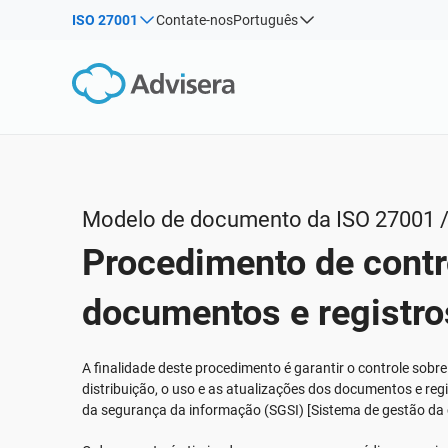
ISO 27001
Contate-nos
Português
Por tipo
Produtos por estrutura:
Soluções para indústrias:
Artigos
IS
Co
ISO 27001
Consultores
Webinars
Pro
Pro
NIS2
Companhias de TI e SaaS
con
Sis
Cursos
DORA
Infraestrutura crítica
ISO
White Papers
ISO 42001
Manufatura
Modelo de documento da ISO 27001 /
Modelos & Ferramentas
EU GDPR
Transporte & distribuição
Procedimento de contr
Podcast
ISO 9001
Educação
ISO 14001
Telecomunicações
VER TUDO
documentos e registro
ISO 45001
Bancária & financeira
ISO 13485
Governo
A finalidade deste procedimento é garantir o controle sobre
distribuição, o uso e as atualizações dos documentos e re
EU MDR
Organizações de saúde
da segurança da informação (SGSI) [Sistema de gestão da
ISO 20000
Dispositivos médicos