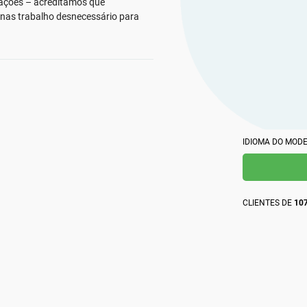
profission
obtenha respostas instantâneas a dúvidas sobre
ações – acreditamos que
Crie documentação da ISO 27001, obtenha respostas
globalment
obrigações de conformidade, elabore materiais de
as trabalho desnecessário para
instantâneas para qualquer dúvida relacionada à ISO
treinamento com mais rapidez e aprimore a redação
27001 e ao SGSI, aprimore sua redação e desenvolva
usando a plataforma da Advisera, impulsionada por
materiais de treinamento em segurança com mais
IA e baseada em conhecimento proprietário sobre
rapidez usando a plataforma da Advisera com
obrigações de conformidade.
tecnologia de IA.
IDIOMA DO MOD
CLIENTES DE
107