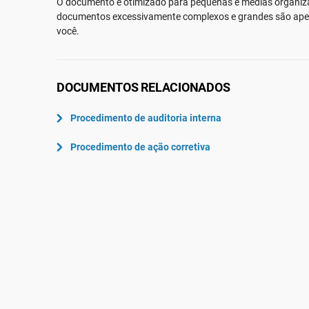
O documento é otimizado para pequenas e médias organiz
ISO 22301
Aeroespacial
documentos excessivamente complexos e grandes são apen
ISO 17025
Automotiva
você.
IATF 16949
Laboratórios
AS9100
DOCUMENTOS RELACIONADOS
Procedimento de auditoria interna
Procedimento de ação corretiva