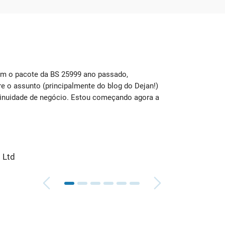
om o pacote da BS 25999 ano passado,
Eu use
 o assunto (principalmente do blog do Dejan!)
para a
inuidade de negócio. Estou começando agora a
seções
mais di
Caro
l Ltd
Mont