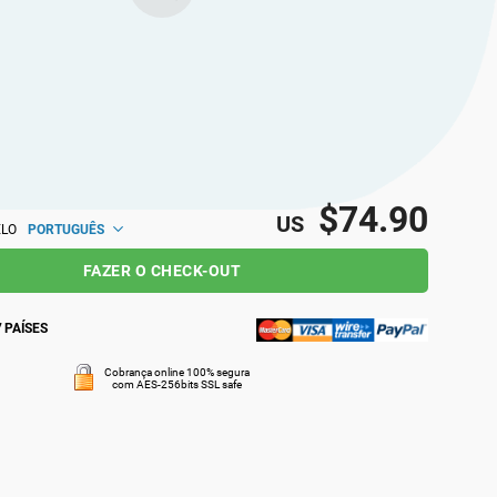
ais com ideias semelhantes local e
e.
$74.90
US
PORTUGUÊS
ELO
FAZER O CHECK-OUT
 PAÍSES
Cobrança online 100% segura
com AES-256bits SSL safe