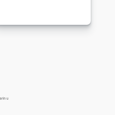
arin u