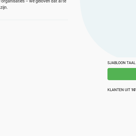
 organisaties – we geloven dat al te
op het gebied van beveiliging samen met het AI-
dat is gebaseerd op eigen kennis over naleving.
zijn.
platform van Advisera.
SJABLOON TAAL
KLANTEN UIT
10