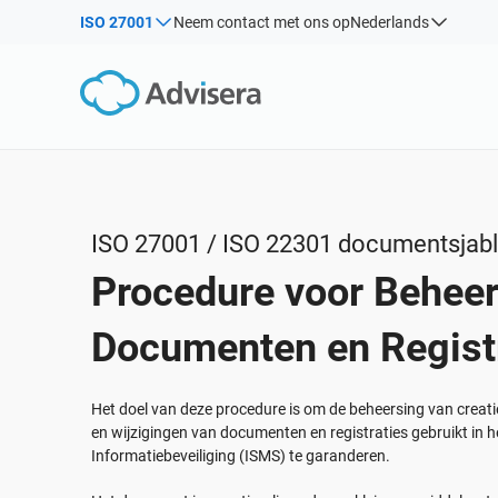
ISO 27001
Neem contact met ons op
Nederlands
Op Soort
Producten per kader:
Oplossingen voor industrieën:
Artikelen
IS
Co
ISO 27001
Consultants
Webinars
Impl
Impl
NIS2
IT & SaaS bedrijven
Inf
Cursussen
DORA
Kritische infrastructuur
White Papers
ISO 42001
Productie
ISO 27001 / ISO 22301 documentsjab
Sjablonen & Tools
EU AVG
Transport & distributie
Procedure voor Beheer
Podcast
ISO 9001
Onderwijs
ISO 14001
Telecommunicatie
BEKIJK ALLES
Documenten en Regist
ISO 45001
Bankieren & financiën
ISO 13485
Overheid
Het doel van deze procedure is om de beheersing van creatie
en wijzigingen van documenten en registraties gebruikt i
EU MDR
Gezondheidszorgorganisaties
Informatiebeveiliging (ISMS) te garanderen.
ISO 20000
Medische apparatuur