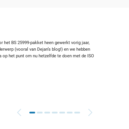
or het BS 25999-pakket heen gewerkt vorig jaar,
erwerp (vooral van Dejan’s blog!) en we hebben
Ik ben
sta op het punt om nu hetzelfde te doen met de ISO
sjabl
waar 
Brian
Nale