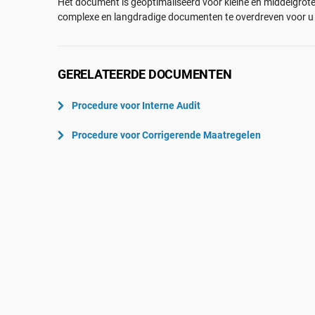
Het document is geoptimaliseerd voor kleine en middelgrote
ISO 22301
Lucht- en ruimtevaart
complexe en langdradige documenten te overdreven voor u 
ISO 17025
Automobiel
IATF 16949
Laboratoria
GERELATEERDE DOCUMENTEN
AS9100
Procedure voor Interne Audit
Procedure voor Corrigerende Maatregelen