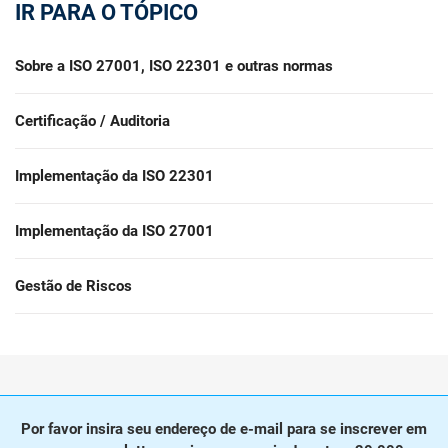
con
IR PARA O TÓPICO
norm
Comece
EU GDPR
Infraestrutura crítica
para
Sobre a ISO 27001, ISO 22301 e outras normas
ISO 9001
Manufatura
Certificação / Auditoria
C
ISO 14001
Transporte & distribuição
Implementação da ISO 22301
K
K
ISO 45001
Educação
C
Implementação da ISO 27001
ISO 13485
Telecomunicações
Gestão de Riscos
T
c
EU MDR
Bancária & financeira
s
c
ISO 20000
Governo
Por favor insira seu endereço de e-mail para se inscrever em
C
C