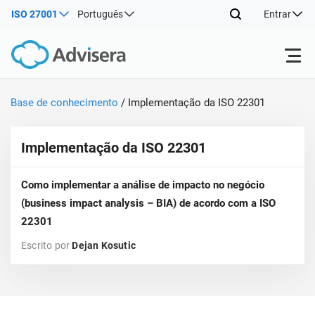
ISO 27001
Português
Entrar
Produtos
Base de conhecimento
/
Implementação da ISO 22301
ISO 27001
Implementação da ISO 22301
Recursos gratuitos
ISO
Prod
Como implementar a análise de impacto no negócio
imp
Por tipo
NIS2
Indústrias
man
(business impact analysis – BIA) de acordo com a ISO
trei
22301
conh
Onde começar
DORA
Consultores
Sobre nós
Con
Escrito por
Dejan Kosutic
Sist
Prod
Gest
imp
Outros
Seg
ISO 42001
Companhias de TI e SaaS
Contate-nos
man
Info
trei
de a