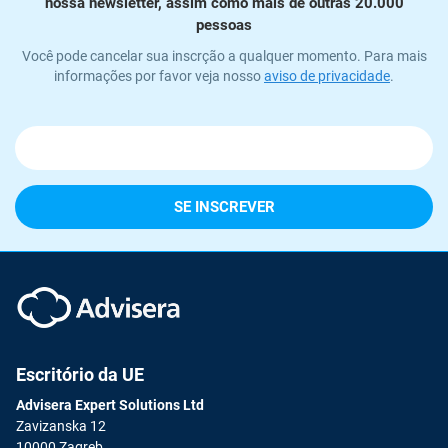
nossa newsletter, assim como mais de outras 20.000
i
pessoas
ISO 22301
Organizações de saúde
Você pode cancelar sua inscrção a qualquer momento. Para mais
E
informações por favor veja nosso
aviso de privacidade
.
c
ISO 17025
Dispositivos médicos
C
E
IATF 16949
Aeroespacial
C
AS9100
Automotiva
e
Laboratórios
D
C
Escritório da UE
Advisera Expert Solutions Ltd
Zavizanska 12
10000 Zagreb