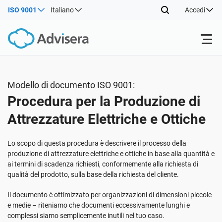
ISO 9001
Italiano
Accedi
Prodotti
Modello di documento ISO 9001:
Procedura per la Produzione di
ISO 27001
Risorse gratuite
Attrezzature Elettriche e Ottiche
Per tipo
NIS2
Settori
Lo scopo di questa procedura è descrivere il processo della
produzione di attrezzature elettriche e ottiche in base alla quantità e
ai termini di scadenza richiesti, conformemente alla richiesta di
Da dove cominciare
DORA
Consulenti
Chi Siamo
qualità del prodotto, sulla base della richiesta del cliente.
Il documento è ottimizzato per organizzazioni di dimensioni piccole
Altro
ISO 42001
Aziende IT e SaaS
Contattaci
e medie – riteniamo che documenti eccessivamente lunghi e
complessi siamo semplicemente inutili nel tuo caso.