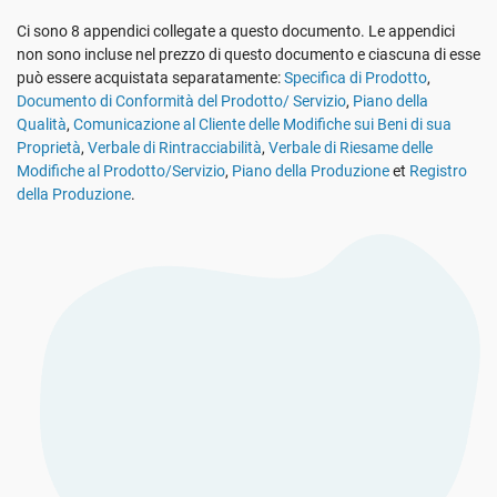
Vedi La Demo
GDPR dell’UE
Infrastrutture critiche
Ci sono 8 appendici collegate a questo documento. Le appendici
non sono incluse nel prezzo di questo documento e ciascuna di esse
può essere acquistata separatamente:
Specifica di Prodotto
,
ISO 9001
Produzione
Documento di Conformità del Prodotto/ Servizio
,
Piano della
Qualità
,
Comunicazione al Cliente delle Modifiche sui Beni di sua
Proprietà
,
Verbale di Rintracciabilità
,
Verbale di Riesame delle
ISO 14001
Trasporto e distribuzione
Modifiche al Prodotto/Servizio
,
Piano della Produzione
et
Registro
della Produzione
.
ISO 45001
Formazione scolastica
ISO 13485
Telecomunicazioni
MDR dell’UE
Settore bancario e finanziario
ISO 20000
Governo