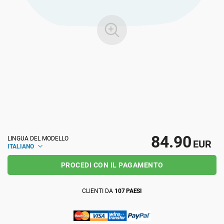
ISO 22301
Organizzazioni sanitarie
ISO 17025
Dispositivi medici
IATF 16949
Aerospaziale
AS9100
Settore Automotive
84.90
LINGUA DEL MODELLO
EUR
Laboratori
ITALIANO
PROCEDI CON IL PAGAMENTO
CLIENTI DA
107 PAESI