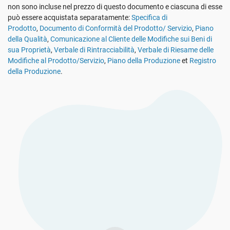
non sono incluse nel prezzo di questo documento e ciascuna di esse
Vedi La Demo
GDPR dell’UE
Infrastrutture critiche
può essere acquistata separatamente:
Specifica di
Prodotto
,
Documento di Conformità del Prodotto/ Servizio
,
Piano
della Qualità
,
Comunicazione al Cliente delle Modifiche sui Beni di
ISO 9001
Produzione
sua Proprietà
,
Verbale di Rintracciabilità
,
Verbale di Riesame delle
Modifiche al Prodotto/Servizio
,
Piano della Produzione
et
Registro
della Produzione
.
ISO 14001
Trasporto e distribuzione
ISO 45001
Formazione scolastica
ISO 13485
Telecomunicazioni
MDR dell’UE
Settore bancario e finanziario
ISO 20000
Governo