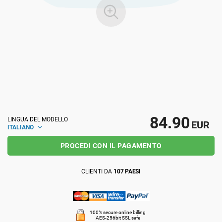
ISO 22301
Organizzazioni sanitarie
ISO 17025
Dispositivi medici
IATF 16949
Aerospaziale
AS9100
Settore Automotive
84.90
LINGUA DEL MODELLO
EUR
ITALIANO
Laboratori
PROCEDI CON IL PAGAMENTO
CLIENTI DA
107 PAESI
100% secure online billing
AES-256bit SSL safe