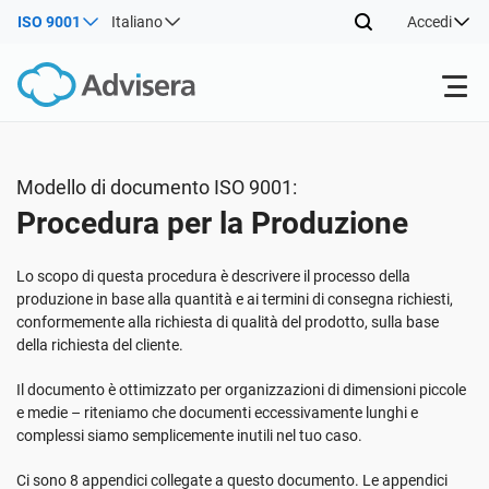
ISO 9001
Italiano
Accedi
Prodotti
Modello di documento ISO 9001:
Procedura per la Produzione
ISO 27001
Risorse gratuite
Lo scopo di questa procedura è descrivere il processo della
Per tipo
NIS2
Settori
produzione in base alla quantità e ai termini di consegna richiesti,
conformemente alla richiesta di qualità del prodotto, sulla base
della richiesta del cliente.
Da dove cominciare
DORA
Consulenti
Chi Siamo
Il documento è ottimizzato per organizzazioni di dimensioni piccole
e medie – riteniamo che documenti eccessivamente lunghi e
Altro
complessi siamo semplicemente inutili nel tuo caso.
ISO 42001
Aziende IT e SaaS
Contattaci
Ci sono 8 appendici collegate a questo documento. Le appendici