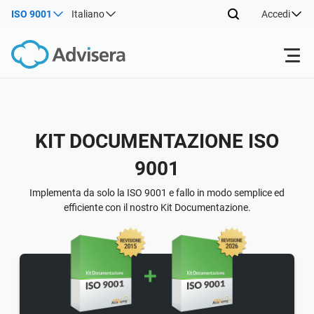
ISO 9001
Italiano
Accedi
Prodotti
Indietro
KIT DOCUMENTAZIONE ISO
ISO 27001
Risorse gratuite
9001
Indietro
Per tipo
NIS2
Settori
Implementa da solo la ISO 9001 e fallo in modo semplice ed
efficiente con il nostro Kit Documentazione.
Indietro
Da dove cominciare
DORA
Consulenti
Chi Siamo
Altro
ISO 42001
Aziende IT e SaaS
Contattaci