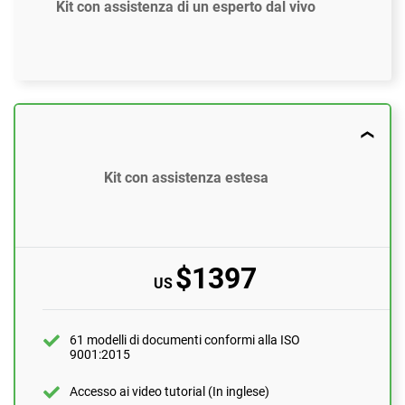
Kit con assistenza di un esperto dal vivo
$897
US
61 modelli di documenti conformi alla ISO 9001:2015
Kit con assistenza estesa
Accesso ai video tutorial (In inglese)
Strumento di Gap Analysis ISO 9001
$1397
Assistenza via email
US
10 domande al mese
Assistenza individuale con un esperto di ISO 9001
61 modelli di documenti conformi alla ISO
1 ora
9001:2015
Revisione da parte di un esperto (documenti
compilati)
Accesso ai video tutorial (In inglese)