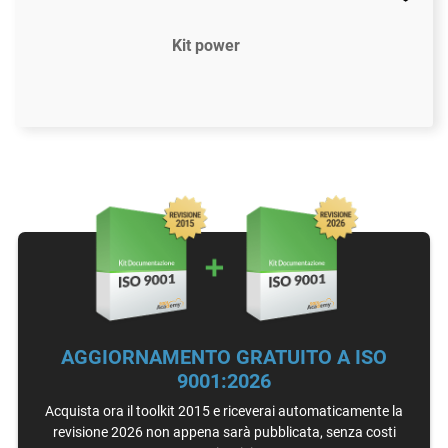
Kit power
$2397
US
61 modelli di documenti conformi alla ISO 9001:2015
Accesso ai video tutorial (In inglese)
Strumento di Gap Analysis ISO 9001
Assistenza via email
AGGIORNAMENTO GRATUITO A ISO
Illimitata
9001:2026
Assistenza individuale con un esperto di ISO 9001
Acquista ora il toolkit 2015 e riceverai automaticamente la
15 ore
revisione 2026 non appena sarà pubblicata, senza costi