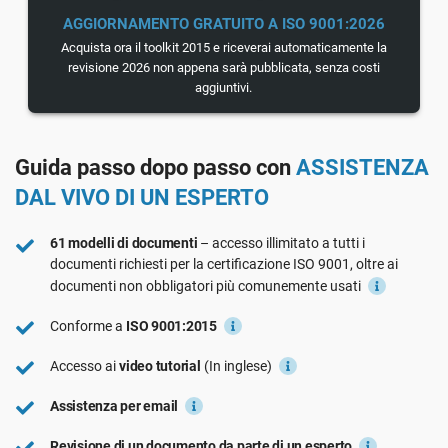
Vedi La Demo
GDPR dell’UE
Infrastrutture critiche
AGGIORNAMENTO GRATUITO A ISO 9001:2026
Acquista ora il toolkit 2015 e riceverai automaticamente la
revisione 2026 non appena sarà pubblicata, senza costi
ISO 9001
Produzione
aggiuntivi.
ISO 14001
Trasporto e distribuzione
Guida passo dopo passo con
ASSISTENZA
DAL VIVO DI UN ESPERTO
ISO 45001
Formazione scolastica
61 modelli di documenti
– accesso illimitato a tutti i
documenti richiesti per la certificazione ISO 9001, oltre ai
ISO 13485
Telecomunicazioni
documenti non obbligatori più comunemente usati
Conforme a
ISO 9001:2015
MDR dell’UE
Settore bancario e finanziario
Accesso ai
video tutorial
(In inglese)
Assistenza per email
ISO 20000
Governo
Revisione di un documento da parte di un esperto