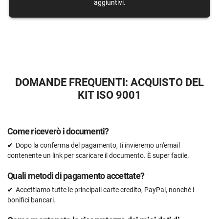
Revisione da parte di un esperto (documenti
aggiuntivi.
compilati)
15 documenti
Controllo pre-audit
ORDINALO ADESSO
DOMANDE FREQUENTI: ACQUISTO DEL
KIT ISO 9001
Come riceverò i documenti?
Dopo la conferma del pagamento, ti invieremo un'email
contenente un link per scaricare il documento. È super facile.
Quali metodi di pagamento accettate?
Accettiamo tutte le principali carte credito, PayPal, nonché i
bonifici bancari.