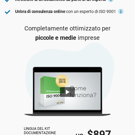
ISO 22301
Organizzazioni sanitarie
Un’ora di consulenza online
con un esperto di ISO 9001
Completamente ottimizzato per
ISO 17025
Dispositivi medici
piccole e medie
imprese
IATF 16949
Aerospaziale
AS9100
Settore Automotive
Laboratori
LINGUA DEL KIT 
$897
DOCUMENTAZIONE