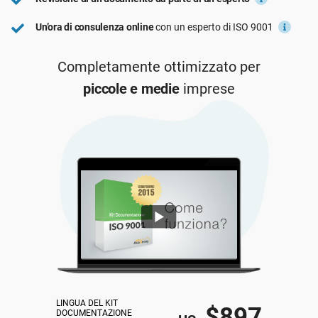
ISO 22301
Organizzazioni sanitarie
Un’ora di consulenza online
con un esperto di ISO 9001
Completamente ottimizzato per
ISO 17025
Dispositivi medici
piccole e medie
imprese
IATF 16949
Aerospaziale
AS9100
Settore Automotive
Laboratori
LINGUA DEL KIT 
$897
DOCUMENTAZIONE