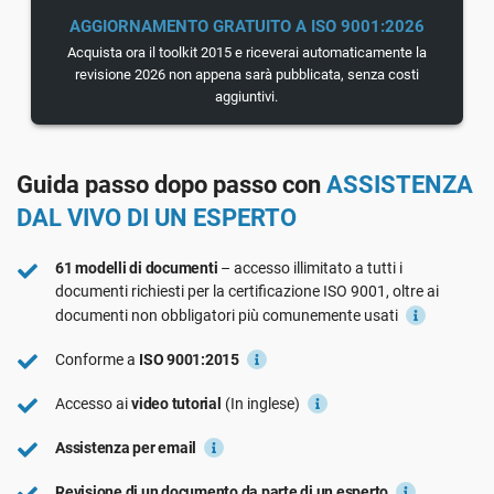
Vedi La Demo
GDPR dell’UE
Infrastrutture critiche
AGGIORNAMENTO GRATUITO A ISO 9001:2026
Acquista ora il toolkit 2015 e riceverai automaticamente la
revisione 2026 non appena sarà pubblicata, senza costi
ISO 9001
Produzione
aggiuntivi.
ISO 14001
Trasporto e distribuzione
Guida passo dopo passo con
ASSISTENZA
DAL VIVO DI UN ESPERTO
ISO 45001
Formazione scolastica
61 modelli di documenti
– accesso illimitato a tutti i
documenti richiesti per la certificazione ISO 9001, oltre ai
ISO 13485
Telecomunicazioni
documenti non obbligatori più comunemente usati
Conforme a
ISO 9001:2015
MDR dell’UE
Settore bancario e finanziario
Accesso ai
video tutorial
(In inglese)
Assistenza per email
ISO 20000
Governo
Revisione di un documento da parte di un esperto