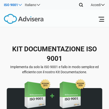
ISO 9001
Italiano
Accedi
Prodotti
Indietro
KIT DOCUMENTAZIONE ISO
ISO 27001
Risorse gratuite
9001
Indietro
Per tipo
NIS2
Settori
Implementa da solo la ISO 9001 e fallo in modo semplice ed
efficiente con il nostro Kit Documentazione.
Indietro
Da dove cominciare
DORA
Consulenti
Chi Siamo
Altro
ISO 42001
Aziende IT e SaaS
Contattaci