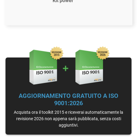
Kit power
$2397
US
61 modelli di documenti conformi alla ISO 9001:2015
Accesso ai video tutorial (In inglese)
Strumento di Gap Analysis ISO 9001
Assistenza via email
AGGIORNAMENTO GRATUITO A ISO
Illimitata
9001:2026
Assistenza individuale con un esperto di ISO 9001
Acquista ora il toolkit 2015 e riceverai automaticamente la
15 ore
revisione 2026 non appena sarà pubblicata, senza costi
Revisione da parte di un esperto (documenti
aggiuntivi.
compilati)