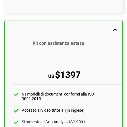
$897
US
61 modelli di documenti conformi alla ISO 9001:2015
Kit con assistenza estesa
Accesso ai video tutorial (In inglese)
Strumento di Gap Analysis ISO 9001
$1397
Assistenza via email
US
10 domande al mese
Assistenza individuale con un esperto di ISO 9001
61 modelli di documenti conformi alla ISO
1 ora
9001:2015
Revisione da parte di un esperto (documenti
compilati)
Accesso ai video tutorial (In inglese)
1 documento
Strumento di Gap Analysis ISO 9001
Controllo pre-audit