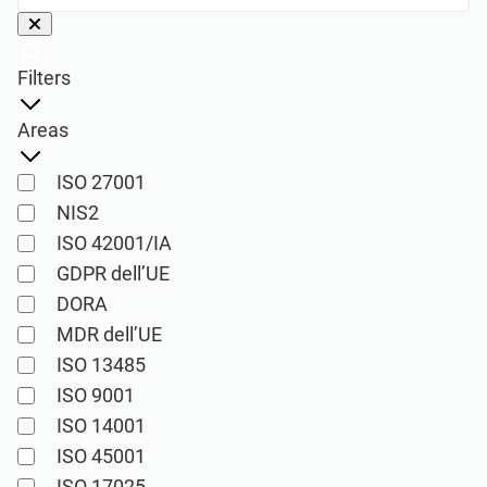
Inizia
GDPR dell’UE
Infrastrutture critiche
Filters
ISO 9001
Produzione
Areas
ISO 14001
Trasporto e distribuzione
ISO 27001
NIS2
ISO 45001
Formazione scolastica
ISO 42001/IA
GDPR dell’UE
ISO 13485
Telecomunicazioni
DORA
MDR dell’UE
MDR dell’UE
Settore bancario e finanziario
ISO 13485
ISO 9001
ISO 14001
ISO 20000
Governo
ISO 45001
ISO 17025