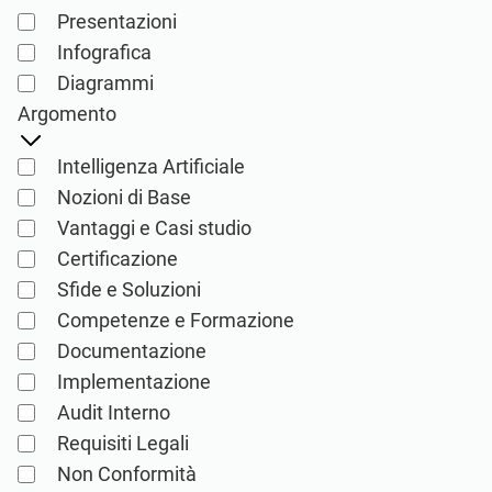
27001.
Prodotti per l’implementazione,
Presentazioni
mantenimento, formazione e conoscenza
Infografica
per le società di consulenza.
Diagrammi
Argomento
Software Conformio
Intelligenza Artificiale
ISO 27001
Nozioni di Base
Conformio per
Vantaggi e Casi studio
Consulenti
Automatizza l'implementazione e la
Certificazione
manutenzione del tuo SGSI con il Registro
Sfide e Soluzioni
dei Rischi, la Dichiarazione di Applicabilità e
Gestisci più progetti ISO 27001
le procedure guidate per tutti i documenti
Competenze e Formazione
automatizzando le attività ripetitive durante
richiesti.
Documentazione
l'implementazione dell'SGSI.
Implementazione
Audit Interno
Requisiti Legali
Non Conformità
Kit documentazione ISO