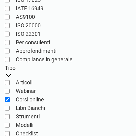
ISO 22301
Organizzazioni sanitarie
IATF 16949
AS9100
ISO 17025
Dispositivi medici
ISO 20000
ISO 22301
Per consulenti
IATF 16949
Aerospaziale
Approfondimenti
Compliance in generale
AS9100
Settore Automotive
Tipo
Articoli
Laboratori
Webinar
Corsi online
ISO 27001
Libri Bianchi
Prodotti per l’implementazione,
Strumenti
manutenzione, formazione e conoscenza
Consulenti
Modelli
per i sistemi di gestione della sicurezza delle
Checklist
informazioni (SGSI) secondo la norma ISO