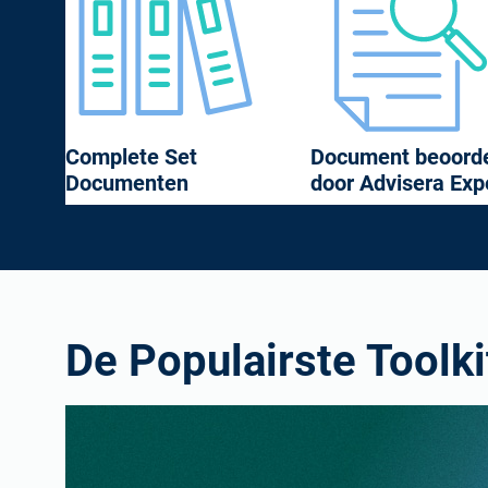
Complete Set
Document beoorde
Documenten
door Advisera Exp
De Populairste Toolki