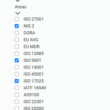
I
IATF 16949
Laboratoria
Areas
I
Consultants
AS9100
A
ISO 27001
ISO 27001
I
Implementatie-, onderhoud-, training-, en kennisproducten
Implementatie-, onderhoud-, training-, en kennisproducte
NIS 2
Na
DORA
I
EU AVG
EU MDR
ISO 13485
ISO 9001
ISO 14001
Conformio voor Consultants
ISO 45001
Conformio ISO 27001 Software
ISO 17025
Behandel meerdere ISO 27001 projecten door repetitieve
Automatiseer uw ISMS-implementatie en -onderhoud met he
IATF 16949
AS9100
ISO 22301
ISO 20000