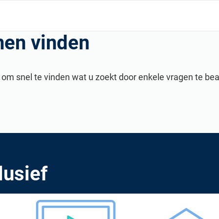
nen vinden
en om snel te vinden wat u zoekt door enkele vragen te b
ngspartners en ontmoet een gemeenschap van gelijkgestemde professional
lusief