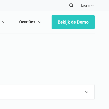
Log in
Bekijk de Demo
Over Ons
Andere
Live Consultaties
Gids van Consultants
Gemeenschap
angevende experts
n auditors, trainers en consultants
klaar om u te helpen.