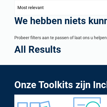
We hebben niets kun
Probeer filters aan te passen of laat ons u help
All Results
Consultantgids
Vind nieuwe klanten, potentiële partners, en samenwerki
Onze Toolkits zijn Inc