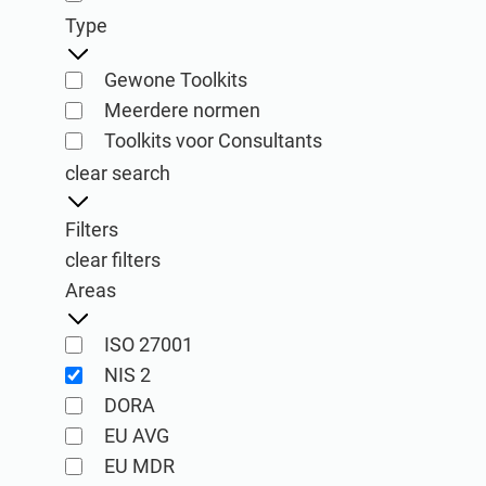
Type
Gewone Toolkits
Consultant Toolkits
ISO 27001 Documentatie Toolkits
Meerdere normen
Alle vereiste beleiden, procedures, en formulieren om ve
Toolkits voor Consultants
Alle vereisten beleiden, procedures, en formulieren om 
clear search
Filters
clear filters
Areas
ISO 27001
Company Training Academy voor consultants
NIS 2
ISO 27001 Opleiding & Bewustwording
Laat uw bedrijf groeien door cyberbeveiligings- en comp
DORA
Train uw belangrijkste mensen over de eisen van ISO 2700
Management System.
EU AVG
EU MDR