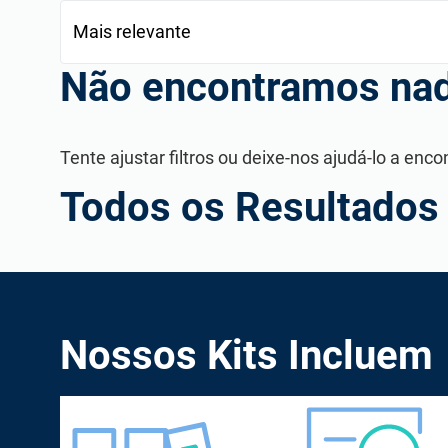
Não encontramos na
Tente ajustar filtros ou deixe-nos ajudá-lo a e
Todos os Resultados
Diretório de Consultor
Encontre novos clientes, parceiros potenciais, e colabo
Nossos Kits Incluem