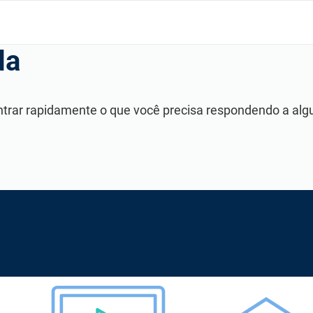
da
ncontrar rapidamente o que você precisa respondendo a al
radores e encontre uma comunidade de profissionais com ideias semelhant