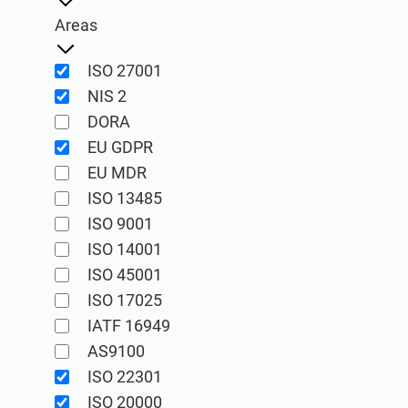
IATF 16949
Laboratórios
Areas
Consultores
AS9100
ISO 27001
ISO 27001
Produtos para implementação, manutenção, treinamento, 
Produtos para implementação, manutenção, treinamento,
NIS 2
DORA
EU GDPR
EU MDR
ISO 13485
ISO 9001
ISO 14001
Conformio para Consultores
ISO 45001
Software Conformio ISO 27001
ISO 17025
Lide com múltiplos projetos ISO 27001 automatizando ta
Automatize a implementação e manutenção do seu SGSI co
IATF 16949
AS9100
ISO 22301
ISO 20000