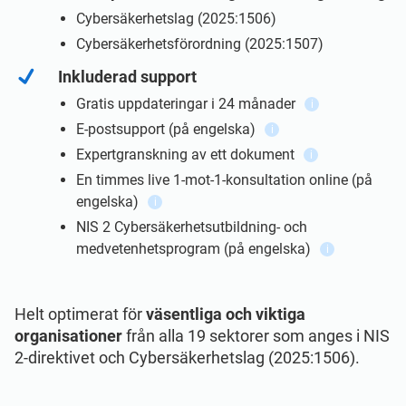
ISO 22301
Health organizations
Cybersäkerhetslag (2025:1506)
Cybersäkerhetsförordning (2025:1507)
ISO 17025
Medical device
Inkluderad support
Gratis uppdateringar i 24 månader
i
E-postsupport (på engelska)
IATF 16949
Aerospace
i
Expertgranskning av ett dokument
i
En timmes live 1-mot-1-konsultation online (på
AS9100
Automotive
engelska)
i
NIS 2 Cybersäkerhetsutbildning- och
Laboratories
medvetenhetsprogram (på engelska)
i
Helt optimerat för
väsentliga och viktiga
organisationer
från alla 19 sektorer som anges i NIS
2-direktivet och Cybersäkerhetslag (2025:1506).