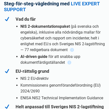
EU GDPR
Critical infrastructure
Steg-för-steg-vägledning med
LIVE EXPERT
SUPPORT
ISO 9001
Manufacturing
Vad du får
NIS 2-dokumentationspaket
(på svenska och
engelska), inklusive alla nödvändiga mallar för
ISO 14001
Transportation & distribution
cybersäkerhet och rapport om incidenter, helt i
enlighet med EU:s och Sveriges NIS 2-lagstiftning
ISO 45001
Education
— 77 redigerbara dokument
i
AI-driven guide
för att snabba upp
dokumentfärdigställandet
i
ISO 13485
Telecommunications
EU-rättslig grund
NIS 2 EU-direktiv
EU MDR
Banking & finance
Kommissionens genomförandeförordning (EU)
2024/2690
ISO 20000
Government
ENISA NIS2 Technical Implementation Guidance
Helt anpassad till Sveriges NIS 2-lagstiftning