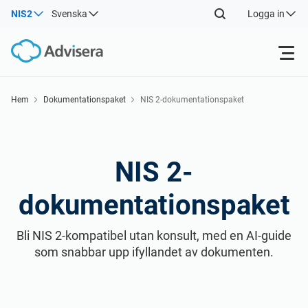
NIS2
Svenska
Logga in
Products
Hem
Dokumentationspaket
NIS 2-dokumentationspaket
ISO 27001
Free Resources
NIS 2-
By Type
NIS2
Industries
dokumentationspaket
Where to Start
DORA
Consultants
Contact Us
Bli NIS 2-kompatibel utan konsult, med en AI-guide
som snabbar upp ifyllandet av dokumenten.
Other
Se demo
ISO 42001
IT & SaaS companies