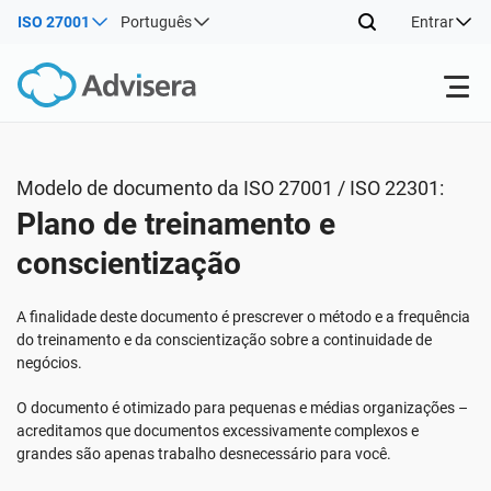
ISO 27001
Português
Entrar
Produtos
Modelo de documento da ISO 27001 / ISO 22301:
Plano de treinamento e
ISO 27001
Recursos gratuitos
conscientização
Por tipo
NIS2
Indústrias
A finalidade deste documento é prescrever o método e a frequência
do treinamento e da conscientização sobre a continuidade de
negócios.
Onde começar
DORA
Consultores
Sobre nós
O documento é otimizado para pequenas e médias organizações –
acreditamos que documentos excessivamente complexos e
Outros
ISO 42001
Companhias de TI e SaaS
Contate-nos
grandes são apenas trabalho desnecessário para você.