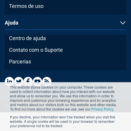
Termos de uso
Ajuda
Centro de ajuda
Contato com o Suporte
Parcerias
This website stores cookies on your computer. These cookies are
used to collect information about how you interact with our website
and allow us to remember you. We use this information in order to
improve and customize your browsing experience and for analytics
and metrics about our visitors both on this website and other media.
Copyright ©2026 Advisera Expert Solutions Ltd
To find out more about the cookies we use, see our
Privacy Policy
.
If you decline, your information won’t be tracked when you visit this
website. A single cookie will be used in your browser to remember
your preference not to be tracked.