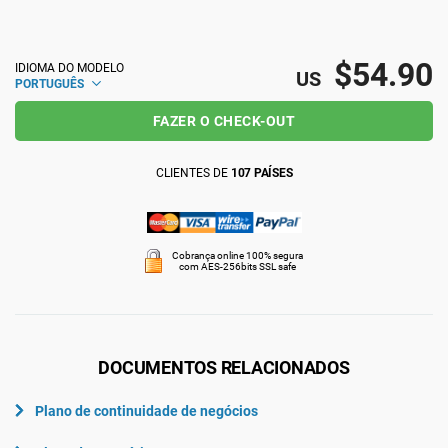
ISO 22301
Organizações de saúde
$54.90
IDIOMA DO MODELO
US
PORTUGUÊS
ISO 17025
Dispositivos médicos
FAZER O CHECK-OUT
IATF 16949
Aeroespacial
CLIENTES DE
107 PAÍSES
AS9100
Automotiva
Cobrança online 100% segura
com AES-256bits SSL safe
Laboratórios
DOCUMENTOS RELACIONADOS
Plano de continuidade de negócios