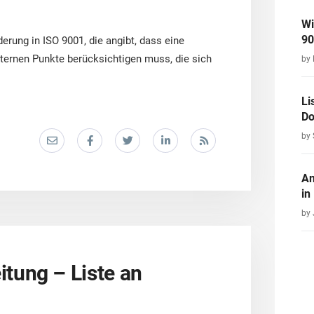
Wi
90
erung in ISO 9001, die angibt, dass eine
xternen Punkte berücksichtigen muss, die sich
by
Li
D
by 
An
in
by
tung – Liste an