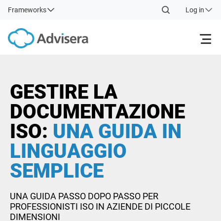
Frameworks
Log in
Products
GESTIRE LA
ISO 27001
Free Resources
DOCUMENTAZIONE
ISO:
UNA GUIDA IN
By Type
NIS2
Industries
LINGUAGGIO
SEMPLICE
Where to Start
DORA
Consultants
About Us
UNA GUIDA PASSO DOPO PASSO PER
Other
ISO 42001
IT & SaaS companies
Contact Us
PROFESSIONISTI ISO IN AZIENDE DI PICCOLE
DIMENSIONI