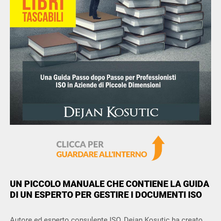
ISO 22301
Health organizations
ISO 17025
Medical device
IATF 16949
Aerospace
AS9100
Automotive
Laboratories
UN PICCOLO MANUALE CHE CONTIENE LA GUIDA
DI UN ESPERTO PER GESTIRE I DOCUMENTI ISO
Autore ed esperto consulente ISO, Dejan Kosutic ha creato