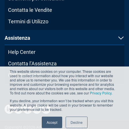
Contatta le Vendite
Termini di Utilizzo
Assistenza
Help Center
Contatta l’Assistenza
This website stores cookies on your computer. These cookies are
Collaborazioni
used to collect information about how you interact with our website
and allow us to remember you. We use this information in order to
improve and customize your browsing experience and for analytics
and metrics about our visitors both on this website and other media.
To find out more about the cookies we use, see our
Privacy Policy
.
If you decline, your information won’t be tracked when you visit this
website. A single cookie will be used in your browser to remember
your preference not to be tracked.
Accept
Decline
Copyright ©2026 Advisera Expert Solutions Ltd