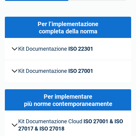
Vedi la demo
GDPR dell’UE
Infrastrutture critiche
ISO 9001
Produzione
Per l’implementazione
completa della norma
ISO 14001
Trasporto e distribuzione
Kit Documentazione
ISO 22301
ISO 45001
Formazione scolastica
Kit Documentazione
ISO 27001
ISO 13485
Telecomunicazioni
Per implementare
MDR dell’UE
Settore bancario e finanziario
più norme contemporaneamente
ISO 20000
Governo
Kit Documentazione Cloud
ISO 27001 & ISO
27017 & ISO 27018