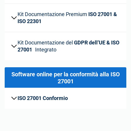
ISO 22301
Organizzazioni sanitarie
Kit Documentazione Premium
ISO 27001 &
ISO 22301
ISO 17025
Dispositivi medici
IATF 16949
Aerospaziale
Kit Documentazione del
GDPR dell’UE & ISO
27001
Integrato
AS9100
Settore Automotive
Software online per la conformità alla ISO
Laboratori
27001
ISO 27001 Conformio