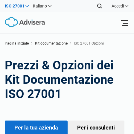
ISO 27001
Italiano
Accedi
Prodotti
Pagina iniziale
Kit documentazione
ISO 27001 Opzioni
ISO 27001
Risorse gratuite
Prezzi & Opzioni dei
Kit Documentazione
Per tipo
NIS2
Settori
ISO 27001
Da dove cominciare
DORA
Consulenti
Chi Siamo
Altro
ISO 42001
Aziende IT e SaaS
Contattaci
Per la tua azienda
Per i consulenti