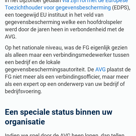
in het bijzonder gedaan
via zijn rol met de Europese
ISO 22301
Gezondheidszorgorganisaties
Toezichthouder voor gegevensbescherming
(EDPS),
een toegewijd EU instituut in het veld van
gegevensbescherming welke een hoofdrolspeler
ISO 17025
Medische apparatuur
werd door de jaren heen in verbondenheid met de
AVG.
IATF 16949
Lucht- en ruimtevaart
Op het nationale niveau, was de FG eigenlijk gezien
als alleen maar een verbindingsmedewerker tussen
een bedrijf en de lokale
AS9100
Automobiel
gegevensbeschermingsautoriteit. De
AVG
plaatst de
FG niet meer als een verbindingsofficier, maar meer
Laboratoria
als een expert op een onderwerp van uw bedrijf of
bedrijfsvoering.
Een speciale status binnen uw
organisatie
Indien we snel door de AVG heen lopen, dan tellen