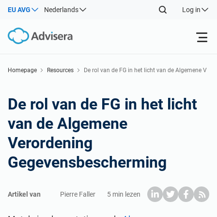
EU AVG
Nederlands
Log in
Producten
Homepage
Resources
De rol van de FG in het licht van de Algemene V
erordening Gegevensbescherming
ISO 27001
Gratis middelen
De rol van de FG in het licht
van de Algemene
Op Soort
NIS2
Industrieën
Verordening
Waar te beginnen
DORA
Consultants
Over Ons
Gegevensbescherming
Andere
ISO 42001
IT & SaaS bedrijven
Contact Us
Artikel van
Pierre Faller
5 min lezen