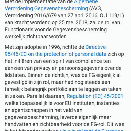
Met de implementatie van de
Algemene
Begin nu
EU AVG
Kritische infrastructuur
Verordening Gegevensbescherming
(AVG,
Verordening 2016/679 van 27 april 2016, O.J 119/1)
ISO 9001
Productie
van kracht wordend op 25 mei 2018, zal de rol van
Functionaris voor de Gegevensbescherming
werkelijk zichtbaar worden.
ISO 14001
Transport & distributie
Met zijn adoptie in 1996, richtte de
Directive
95/46/EC on the protection of personal data
zich op
ISO 45001
Onderwijs
het initiëren van een spirit van compliance ten
aanzien van privacy en persoonsgegevens over de
lidstaten. Binnen de richtlijn, was de FG eigenlijk al
ISO 13485
Telecommunicatie
gevestigd in zijn rol, maar had nog steeds een
tamelijk belangrijk portfolio aan te leggen en taken
in zaken. Parallel daaraan,
Regulation (EC) 45/2001
EU MDR
Bankieren & financiën
welke toepasselijk is voor EU instituten, instanties
en agentschappen in het veld van
ISO 20000
Overheid
gegevensbescherming, leverde eigenlijk meer
handvatten en zichtbaarheid voor de FG-rol. Dit was