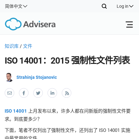
简体中文
Log in
Products
知识库
/
文件
ISO 14001：2015 强制性文件列表
ISO 27001
Free Resources
ISO
Impl
Strahinja Stojanovic
main
By Type
NIS2
Industries
trai
kno
prod
Where to Start
DORA
Consultants
Contact Us
Con
Info
ISO 14001
上月发布以来，许多人都在问新版的强制性文件要
Impl
Secu
求。到底要多少？
main
Other
Man
ISO 42001
IT & SaaS companies
trai
下面，笔者不仅列出了强制性文件，还列出了 ISO 14001 实施
Sys
kno
acco
中最常用的文件。