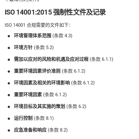
prod
ISO
EU GDPR
Critical infrastructure
cons
ISO 14001:2015 强制性文件及记录
stan
ISO 14001 合规需要的文件如下：
ISO 9001
Manufacturing
环境管理体系范围
(条款 4.3)
f
C
ISO 14001
Transportation & distribution
环境方针
(条款 5.2)
需加以应对的风险和机遇及应对过程
(条款 6.1.1)
C
ISO 45001
Education
T
重要环境因素评价准则
(条款 6.1.2)
T
环境因素及相关的环境影响
(条款 6.1.2)
ISO 13485
Telecommunications
重要环境因素
(条款 6.1.2)
T
环境目标及其实施的策划
(条款 6.2)
EU MDR
Banking & finance
T
C
运行控制
(条款 8.1)
ISO 20000
Government
应急准备和响应
(条款 8.2)
C
B