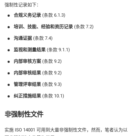
O
强制性记录如下：
ISO 22301
Health organizations
C
合规义务记录
(条款 6.1.3)
E
培训、技能、经验和资历记录
(条款 7.2)
ISO 17025
Medical device
C
E
沟通证据
(条款 7.4)
C
IATF 16949
Aerospace
监视和测量结果
(条款 9.1.1)
&
内部审核方案
(条款 9.2)
AS9100
Automotive
内部审核结果
(条款 9.2)
C
D
管理评审结果
(条款 9.3)
Laboratories
纠正措施结果
(条款 10.1)
非强制性文件
实施 ISO 14001 可用到大量非强制性文件，然而，笔者认为以