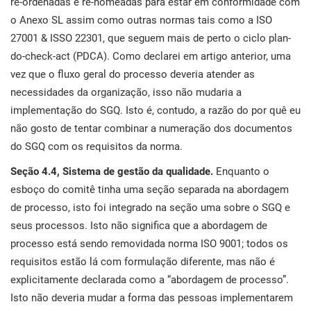
re-ordenadas e re-nomeadas para estar em conformidade com
i
ISO 22301
Organizações de saúde
o Anexo SL assim como outras normas tais como a ISO
27001 & ISSO 22301, que seguem mais de perto o ciclo plan-
E
do-check-act (PDCA). Como declarei em artigo anterior, uma
c
ISO 17025
Dispositivos médicos
C
vez que o fluxo geral do processo deveria atender as
necessidades da organização, isso não mudaria a
E
IATF 16949
Aeroespacial
implementação do SGQ. Isto é, contudo, a razão do por quê eu
C
não gosto de tentar combinar a numeração dos documentos
do SGQ com os requisitos da norma.
AS9100
Automotiva
e
Seção 4.4, Sistema de gestão da qualidade.
Enquanto o
esboço do comitê tinha uma seção separada na abordagem
Laboratórios
de processo, isto foi integrado na seção uma sobre o SGQ e
D
seus processos. Isto não significa que a abordagem de
C
processo está sendo removidada norma ISO 9001; todos os
requisitos estão lá com formulação diferente, mas não é
explicitamente declarada como a “abordagem de processo”.
Isto não deveria mudar a forma das pessoas implementarem