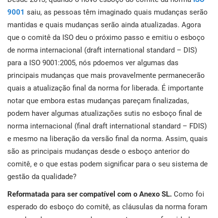
con
norm
Comece
EU GDPR
Infraestrutura crítica
9001
saiu, as pessoas têm imaginado quais mudanças serão
para
mantidas e quais mudanças serão ainda atualizadas. Agora
que o comitê da ISO deu o próximo passo e emitiu o esboço
ISO 9001
Manufatura
de norma internacional (draft international standard – DIS)
para a ISO 9001:2005, nós pdoemos ver algumas das
C
ISO 14001
Transporte & distribuição
principais mudanças que mais provavelmente permanecerão
quais a atualização final da norma for liberada. É importante
K
K
notar que embora estas mudanças pareçam finalizadas,
ISO 45001
Educação
C
podem haver algumas atualizações sutis no esboço final de
norma internacional (final draft international standard – FDIS)
ISO 13485
Telecomunicações
e mesmo na liberação da versão final da norma. Assim, quais
são as principais mudanças desde o esboço anterior do
T
c
comitê, e o que estas podem significar para o seu sistema de
EU MDR
Bancária & financeira
s
gestão da qualidade?
c
Reformatada para ser compatível com o Anexo SL.
Como foi
ISO 20000
Governo
esperado do esboço do comitê, as cláusulas da norma foram
C
C