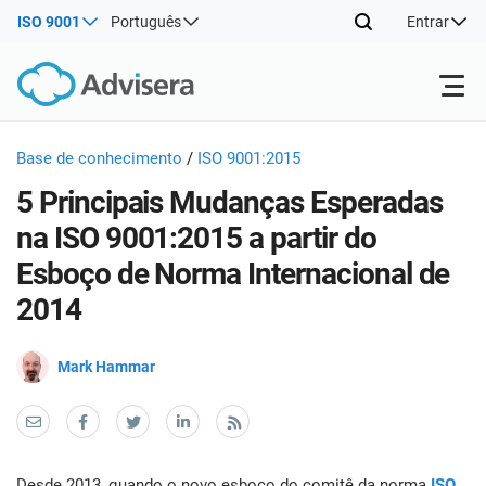
ISO 9001
Português
Entrar
Produtos
Base de conhecimento
/
ISO 9001:2015
5 Principais Mudanças Esperadas
ISO 27001
Recursos gratuitos
ISO
na ISO 9001:2015 a partir do
Prod
Esboço de Norma Internacional de
imp
Por tipo
NIS2
Indústrias
2014
man
trei
conh
Onde começar
DORA
Consultores
Sobre nós
Con
Mark Hammar
Sist
Prod
Gest
imp
Outros
Seg
ISO 42001
Companhias de TI e SaaS
Contate-nos
man
Info
trei
de a
Desde 2013, quando o novo esboço do comitê da norma
ISO