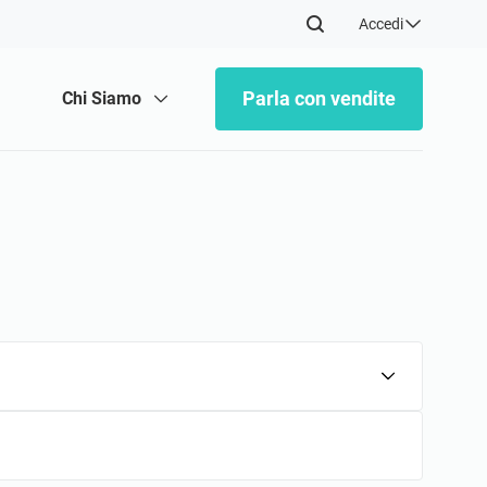
Accedi
m
Parla con vendite
Chi Siamo
Altro
Consulenze dal Vivo
Elenco dei Consulenti
Comunidad
i Esperti
docenti e consulenti esperti pronti a
istenza.