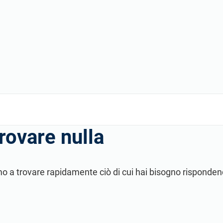
ncontra una comunità di professionisti che la pensano allo stesso modo a liv
rovare nulla
utiamo a trovare rapidamente ciò di cui hai bisogno rispon