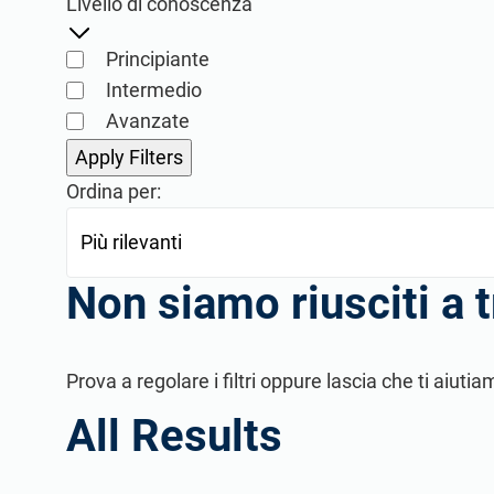
Livello di conoscenza
Principiante
Intermedio
Avanzate
Ordina per:
Directory per Consulenti
Trova nuovi clienti, potenziali partner e collaboratori e i
Non siamo riusciti a t
Prova a regolare i filtri oppure lascia che ti ai
All Results