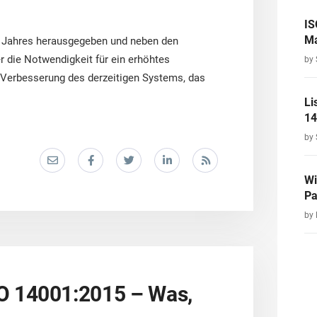
IS
Ma
s Jahres herausgegeben und neben den
 die Notwendigkeit für ein erhöhtes
by 
Verbesserung des derzeitigen Systems, das
Li
14
by 
Wi
Pa
by
O 14001:2015 – Was,