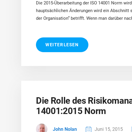
ISO 17025
Automobilindustrie
Die 2015-Überarbeitung der ISO 14001 Norm wir
IATF 16949
Laboratorien
hauptsächlichen Änderungen wird ein Abschnitt se
der Organisation“ betrifft. Wenn man darüber nac
AS9100
WEITERLESEN
Die Rolle des Risikoman
14001:2015 Norm
John Nolan
Juni 15, 2015