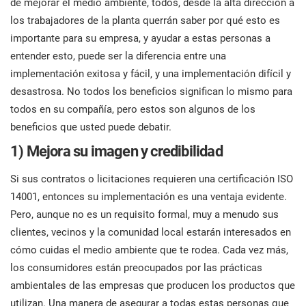
de mejorar el medio ambiente, todos, desde la alta dirección a
cono
norm
Empezar
RGPD UE
Infraestructura crítica
los trabajadores de la planta querrán saber por qué esto es
para
cons
importante para su empresa, y ayudar a estas personas a
entender esto, puede ser la diferencia entre una
ISO 9001
Fabricación
implementación exitosa y fácil, y una implementación difícil y
desastrosa. No todos los beneficios significan lo mismo para
ISO 14001
Transporte y distribución
todos en su compañía, pero estos son algunos de los
c
beneficios que usted puede debatir.
ISO 45001
Educación
1) Mejora su imagen y credibilidad
Si sus contratos o licitaciones requieren una certificación ISO
ISO 13485
Telecomunicaciones
14001, entonces su implementación es una ventaja evidente.
c
Pero, aunque no es un requisito formal, muy a menudo sus
c
clientes, vecinos y la comunidad local estarán interesados en
MDR UE
Banca y finanzas
cómo cuidas el medio ambiente que te rodea. Cada vez más,
T
los consumidores están preocupados por las prácticas
ISO 20000
Gobernanza
C
ambientales de las empresas que producen los productos que
l
utilizan. Una manera de asegurar a todas estas personas que
c