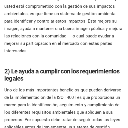
usted está comprometido con la gestión de sus impactos
ISO 22301
Organizaciones sanitarias
ambientales, es que tiene un sistema de gestión ambiental
C
E
para identificar y controlar estos impactos. Esta mejore su
c
ISO 17025
Productos sanitarios
C
imagen, ayuda a mantener una buena imagen pública y mejora
c
p
las relaciones con la comunidad – lo cual puede ayudar a
c
mejorar su participación en el mercado con estas partes
IATF 16949
Aeroespacial
interesadas.
E
C
AS9100
Automoción
I
2) Le ayuda a cumplir con los requerimientos
legales
y
Laboratorios
Uno de los más importantes beneficios que pueden derivarse
de la implementación de la ISO 14001 es que proporciona un
D
marco para la identificación, seguimiento y cumplimiento de
c
los diferentes requisitos ambientales que apliquen a sus
procesos. Por supuesto debe tratar de seguir todas las leyes
aplicables antes de implementar un sistema de gestión