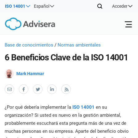
ISO 14001
Español
Acceder
Productos
Base de conocimientos
/
Normas ambientales
6 Beneficios Clave de la ISO 14001
ISO 27001
Recursos gratuitos
ISO
Mark Hammar
Prod
impl
Por tipo
NIS2
Sectores
mant
form
cono
Por dónde empezar
DORA
Consultores
Acerca de nosotros
Con
¿Por qué debería implementar la
ISO 14001
en su
los 
Prod
organización? Si usted es nuevo en la gestión ambiental,
gest
impl
Otros
segu
probablemente escuchará esta pregunta más de una vez de
ISO 42001
Empresas de TI y SaaS
Contáctenos
mant
info
muchas personas en su empresa. Aparte del beneficio obvio
form
(SGS