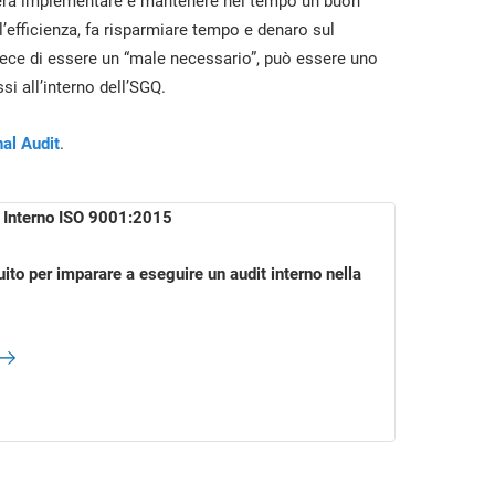
sidera implementare e mantenere nel tempo un buon
l’efficienza, fa risparmiare tempo e denaro sul
nvece di essere un “male necessario”, può essere uno
si all’interno dell’SGQ.
nal Audit
.
r Interno ISO 9001:2015
uito per imparare a eseguire un audit interno nella