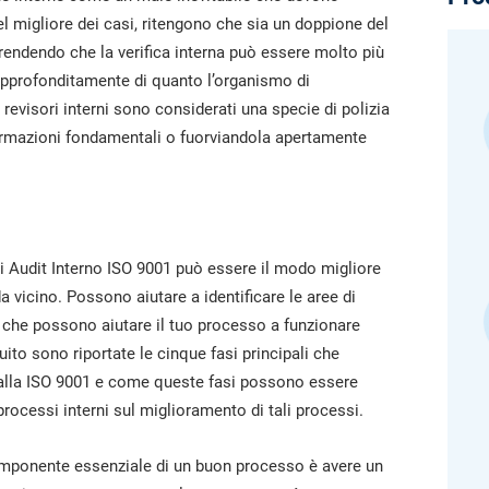
pensano all
legislativa, ottieni risposte immediate alle tue
Create la documentazione ISO 27001, ottenete
domande in materia, prepara più rapidamente i
el migliore dei casi, ritengono che sia un doppione del
risposte immediate a qualsiasi domanda relativa alla
materiali formativi e perfeziona i tuoi testi grazie alla
ISO 27001 e al sistema di gestione della sicurezza
rendendo che la verifica interna può essere molto più
piattaforma basata sull'intelligenza artificiale di
delle informazioni (ISMS), perfezionate i vostri testi e
 approfonditamente di quanto l’organismo di
Advisera, sviluppata sulla base di conoscenze
create più rapidamente materiali di formazione sulla
proprietarie in materia di conformità.
sicurezza con la piattaforma di Advisera basata
i revisori interni sono considerati una specie di polizia
sull’intelligenza artificiale.
ormazioni fondamentali o fuorviandola apertamente
di Audit Interno ISO 9001 può essere il modo migliore
a vicino. Possono aiutare a identificare le aree di
che possono aiutare il tuo processo a funzionare
ito sono riportate le cinque fasi principali che
 alla ISO 9001 e come queste fasi possono essere
 processi interni sul miglioramento di tali processi.
mponente essenziale di un buon processo è avere un