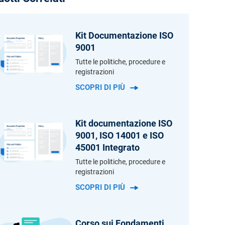
o stesso modo a livello locale e globale.
Kit Documentazione ISO
9001
Tutte le politiche, procedure e
registrazioni
SCOPRI DI PIÙ
Kit documentazione ISO
9001, ISO 14001 e ISO
45001 Integrato
Tutte le politiche, procedure e
registrazioni
SCOPRI DI PIÙ
Corso sui Fondamenti