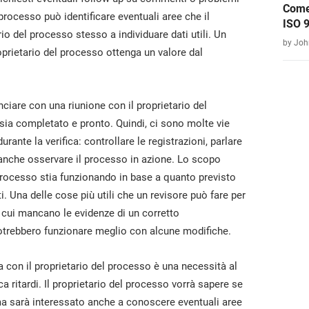
Come
processo può identificare eventuali aree che il
ISO 
rio del processo stesso a individuare dati utili. Un
by Joh
prietario del processo ottenga un valore dal
ciare con una riunione con il proprietario del
sia completato e pronto. Quindi, ci sono molte vie
rante la verifica: controllare le registrazioni, parlare
o anche osservare il processo in azione. Lo scopo
 processo stia funzionando in base a quanto previsto
ti. Una delle cose più utili che un revisore può fare per
in cui mancano le evidenze di un corretto
potrebbero funzionare meglio con alcune modifiche.
a con il proprietario del processo è una necessità al
ca ritardi. Il proprietario del processo vorrà sapere se
ma sarà interessato anche a conoscere eventuali aree