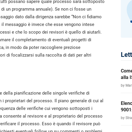
 tutti possano sapere quale processo sarà sottoposto
tta di un programma annuale). Se non ci fosse un
ssaggio dato dalla dirigenza sarebbe “Non ci fidiamo
e, il messaggio è invece che esse vengono intese
essi e che lo scopo dei revisori è quello di aiutarli.
mmare il completamento di eventuali progetti di
ca, in modo da poter raccogliere preziose
Let
i di focalizzarsi sulla raccolta di dati per altri
Come 
alla
by Ma
 della pianificazione delle singole verifiche di
 proprietari del processo. Il piano generale di cui al
Elenc
equenza delle verifiche cui vengono sottoposti i
9001
consente al revisore e al proprietario del processo
by Str
erificare il processo. Esso è quando il revisore può
 richiesti eventuali follow up su commenti o problemi