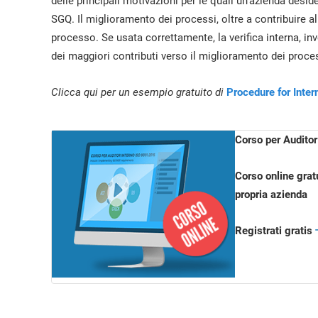
delle principali motivazioni per le quali un’azienda de
SGQ. Il miglioramento dei processi, oltre a contribuire al
processo. Se usata correttamente, la verifica interna, i
dei maggiori contributi verso il miglioramento dei proces
Clicca qui per un esempio gratuito di
Procedure for Inter
Corso per Audito
Corso online grat
propria azienda
Registrati gratis