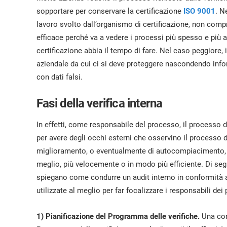
ISO 17025
Settore Automotive
sopportare per conservare la certificazione
ISO 9001
. N
IATF 16949
Laboratori
lavoro svolto dall’organismo di certificazione, non comp
AS9100
efficace perché va a vedere i processi più spesso e più
certificazione abbia il tempo di fare. Nel caso peggiore, 
aziendale da cui ci si deve proteggere nascondendo inf
con dati falsi.
Fasi della verifica interna
In effetti, come responsabile del processo, il processo 
per avere degli occhi esterni che osservino il processo d
miglioramento, o eventualmente di autocompiacimento, 
meglio, più velocemente o in modo più efficiente. Di segu
spiegano come condurre un audit interno in conformità
utilizzate al meglio per far focalizzare i responsabili dei
1) Pianificazione del Programma delle verifiche.
Una co