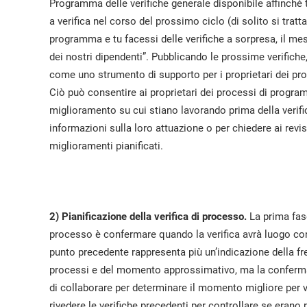
Programma delle verifiche generale disponibile affinché
a verifica nel corso del prossimo ciclo (di solito si tra
programma e tu facessi delle verifiche a sorpresa, il me
dei nostri dipendenti”. Pubblicando le prossime verifich
come uno strumento di supporto per i proprietari dei proc
Ciò può consentire ai proprietari dei processi di progra
miglioramento su cui stiano lavorando prima della verifi
informazioni sulla loro attuazione o per chiedere ai revisor
miglioramenti pianificati.
2) Pianificazione della verifica di processo.
La prima fase
processo è confermare quando la verifica avrà luogo con i
punto precedente rappresenta più un’indicazione della fr
processi e del momento approssimativo, ma la conferma 
di collaborare per determinare il momento migliore per v
rivedere le verifiche precedenti per controllare se erano