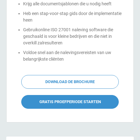
Krijg alle documentsjablonen die u nodig heeft
ISO 22301
Gezondheidszorgorganisaties
Heb een stap-voor-stap gids door de implementatie
v
heen
e
ISO 17025
Medische apparatuur
Gebruikonline ISO 27001 naleving software die
g
geschaald is voor kleine bedrijven en die niet in
overkill zalresulteren
IATF 16949
Lucht- en ruimtevaart
Voldoe snel aan de nalevingsvereisten van uw
belangrijkste cliënten
AS9100
Automobiel
E
DOWNLOAD DE BROCHURE
A
Laboratoria
v
n
GRATIS PROEFPERIODE STARTEN
a
C