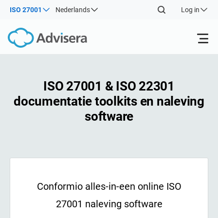
ISO 27001
Nederlands
Log in
Producten
ISO 27001 & ISO 22301
documentatie toolkits en naleving
ISO 27001
Gratis middelen
ISO
software
Impl
en k
Op Soort
NIS2
Industrieën
Info
(ISM
Waar te beginnen
DORA
Consultants
Over Ons
Con
s
Conformio alles-in-een online ISO
Impl
Andere
ISO 42001
IT & SaaS bedrijven
Contact Us
onde
27001 naleving software
train
I