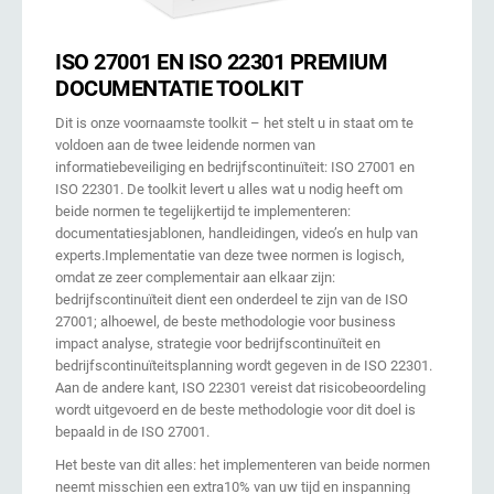
ISO 27001 EN ISO 22301 PREMIUM
DOCUMENTATIE TOOLKIT
Dit is onze voornaamste toolkit – het stelt u in staat om te
voldoen aan de twee leidende normen van
informatiebeveiliging en bedrijfscontinuïteit: ISO 27001 en
ISO 22301. De toolkit levert u alles wat u nodig heeft om
beide normen te tegelijkertijd te implementeren:
documentatiesjablonen, handleidingen, video’s en hulp van
experts.Implementatie van deze twee normen is logisch,
omdat ze zeer complementair aan elkaar zijn:
bedrijfscontinuïteit dient een onderdeel te zijn van de ISO
27001; alhoewel, de beste methodologie voor business
impact analyse, strategie voor bedrijfscontinuïteit en
bedrijfscontinuïteitsplanning wordt gegeven in de ISO 22301.
Aan de andere kant, ISO 22301 vereist dat risicobeoordeling
wordt uitgevoerd en de beste methodologie voor dit doel is
bepaald in de ISO 27001.
Het beste van dit alles: het implementeren van beide normen
neemt misschien een extra10% van uw tijd en inspanning