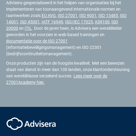
Advisera gespecialiseerd in het helpen van organisaties bij het
implementeren van toonaangevend internationale normen en
raamwerken zoals
EU AVG
,
ISO 27001
,
ISO 9001
,
ISO 13485
,
ISO
14001
,
ISO 45001
,
IATF 16949
,
ISO/IEC 17025
,
AS9100
,
ISO
20000
en
ITIL
. Door de jaren heen, is Advisera een wereldleider
geworden in het voorzien in web-based trainingen en
documentatie voor de ISO 27001
(informatiebeveiligingsmanagement) en ISO 22301
(bedrijfscontinuïteitsmanagement).
Onze producten zijn van de hoogste kwaliteit. Met een bewezen
staat van dienst in meer dan 100 landen, onze klantondersteuning
van wereldklasse verzekerd succes.
Lees meer over de
27001Academy hier.