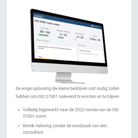
kenn
Begin Nu
EU AVG
Kritische infrastructuur
voor
advi
I
ISO 9001
Productie
v
ISO 14001
Transport & distributie
I
C
ISO 45001
Onderwijs
E
C
n
T
ISO 13485
Telecommunicatie
De enige oplossing die kleine bedrijven ooit nodig zullen
hebben om ISO 27001 nalevend te worden en te blijven.
T
EU MDR
Bankieren & financiën
Volledig bijgewerkt naar de 2022 revisie van de ISO
27001 norm
v
c
Bereik naleving zonder de noodzaak van een
ISO 20000
Overheid
consultant