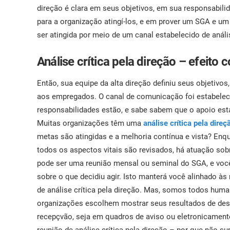
direção é clara em seus objetivos, em sua responsabilid
para a organização atingí-los, e em prover um SGA e u
ser atingida por meio de um canal estabelecido de análi
Análise crítica pela direção – efeito
Então, sua equipe da alta direção definiu seus objetivo
aos empregados. O canal de comunicação foi estabelec
responsabilidades estão, e sabe sabem que o apoio está 
Muitas organizações têm uma
análise crítica pela direç
metas são atingidas e a melhoria contínua e vista? Enq
todos os aspectos vitais são revisados, há atuação sobr
pode ser uma reunião mensal ou seminal do SGA, e você 
sobre o que decidiu agir. Isto manterá você alinhado às
de análise crítica pela direção. Mas, somos todos hu
organizações escolhem mostrar seus resultados de de
recepçvão, seja em quadros de aviso ou eletronicamen