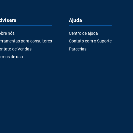
dvisera
Ajuda
obre nós
Centro de ajuda
rramentas para consultores
Contato com o Suporte
ontato de Vendas
Parcerias
ermos de uso