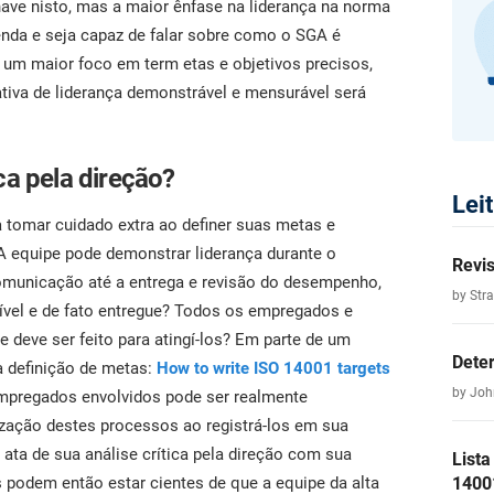
have nisto, mas a maior ênfase na liderança na norma
tenda e seja capaz de falar sobre como o SGA é
 um maior foco em term etas e objetivos precisos,
ativa de liderança demonstrável e mensurável será
ca pela direção?
Lei
 tomar cuidado extra ao definer suas metas e
 A equipe pode demonstrar liderança durante o
Revis
omunicação até a entrega e revisão do desempenho,
by Str
ível e de fato entregue? Todos os empregados e
e deve ser feito para atingí-los? Em parte de um
Dete
a definição de metas:
How to write ISO 14001 targets
by Joh
 empregados envolvidos pode ser realmente
ização destes processos ao registrá-los em sua
a ata de sua análise crítica pela direção com sua
Lista
 podem então estar cientes de que a equipe da alta
1400