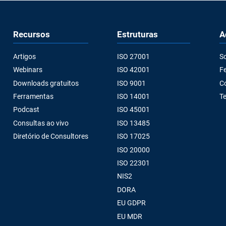
Recursos
Estruturas
A
Artigos
ISO 27001
S
Webinars
ISO 42001
Fe
Downloads gratuitos
ISO 9001
C
Ferramentas
ISO 14001
T
Podcast
ISO 45001
Consultas ao vivo
ISO 13485
Diretório de Consultores
ISO 17025
ISO 20000
ISO 22301
NIS2
DORA
EU GDPR
EU MDR