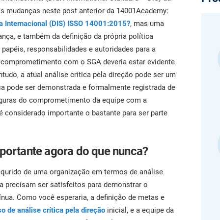
profission
obtenha respostas instantâneas a dúvidas sobre
Crie documentação da ISO 27001, obtenha respostas
globalment
obrigações de conformidade, elabore materiais de
as mudanças neste post anterior da 14001Academy:
instantâneas para qualquer dúvida relacionada à ISO
treinamento com mais rapidez e aprimore a redação
27001 e ao SGSI, aprimore sua redação e desenvolva
a Internacional (DIS) ISSO 14001:2015?
, mas uma
usando a plataforma da Advisera, impulsionada por
materiais de treinamento em segurança com mais
ça, e também da definição da própria política
IA e baseada em conhecimento proprietário sobre
rapidez usando a plataforma da Advisera com
obrigações de conformidade.
papéis, responsabilidades e autoridades para a
tecnologia de IA.
seu comprometimento com o SGA deveria estar evidente
ntudo, a atual análise crítica pela direção pode ser um
nça pode ser demonstrada e formalmente registrada de
seguras do comprometimento da equipe com a
é considerado importante o bastante para ser parte
importante agora do que nunca?
equrido de uma organização em termos de análise
ída precisam ser satisfeitos para demonstrar o
ua. Como você esperaria, a definição de metas e
o de análise crítica pela direção
inicial, e a equipe da