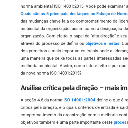
ISO 17025
Automotiva
norma ambiental ISO 14001:2015. Você pode examinar 
IATF 16949
Laboratórios
Quais são os 5 principais destaques no Esboço de Norm
AS9100
das mudanças chave fala do comprometimento da lideran
ambiental da organização, assim como a designação de 
organização. Com efeito, o papel da “alta direção” e 
através do processo de definir os
objetivos e metas
. Co
dos primeiros e mais importantes locais onde a lidera
uma maneira que deixe todas as partes interessadas 
melhoria ambiental. Assim, como isto é feito e por que 
da nova norma ISO 14001:2015?
Análise crítica pela direção – mais 
A seção 4.6 da norma
ISO 14001:2004
define o que é r
crítica pela direção, e o quais critérios de entrada e sa
comprometimento da organização com a melhoria contín
objetivos também é uma parte importante deste
process