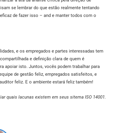
arizar a ata da análise crítica pela direção de
isam se lembrar do que estão realmente tentando
 eficaz de fazer isso – and e manter todos com o
ilidades, e os empregados e partes interessadas tem
compartilhada e definição clara de quem é
a apoiar isto. Juntos, vocês podem trabalhar para
equipe de gestão feliz, empregados satisfeitos, e
uditor feliz. E o ambiente estará feliz também!
aliar quais lacunas existem em seus sitema ISO 14001.