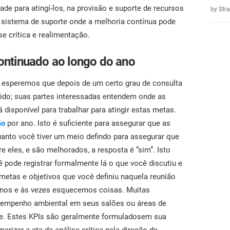
ade para atingí-los, na provisão e suporte de recursos
by Str
m sistema de suporte onde a melhoria contínua pode
se crítica e realimentação.
 continuado ao longo do ano
s, esperemos que depois de um certo grau de consulta
ido; suas partes interessadas entendem onde as
disponível para trabalhar para atingir estas metas.
ão
por ano. Isto é suficiente para assegurar que as
uanto você tiver um meio defindo para assegurar que
e eles, e são melhorados, a resposta é “sim”. Isto
pode registrar formalmente lá o que você discutiu e
 metas e objetivos que você definiu naquela reunião
manos e às vezes esquecemos coisas. Muitas
sempenho ambiental em seus salões ou áreas de
te. Estes KPIs são geralmente formuladosem sua